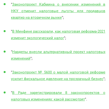
"
Законопроект Кабмина о внесении изменений в
НКУ отменит налоговые льготы для продавцов
квартир на вторичном рынке
";
"
В Минфине рассказали, как налоговая реформа-2021
изменит экологический налог
";
"
Нардепы внесли альтернативный проект налоговых
изменений
";
"
Законопроект № 5600 о малой налоговой реформе
усилит фискальное давление на прозрачный бизнес
";
"
В Раде зарегистрировали 8 законопроектов о
налоговых изменениях: какой рассмотрят
".