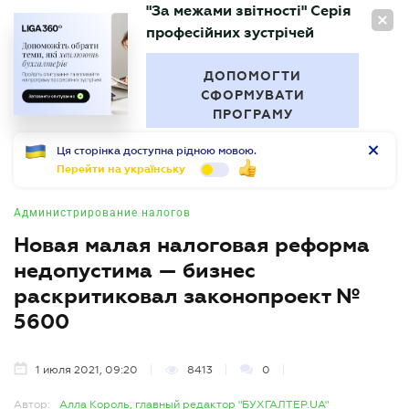
"За межами звітності" Серія
RU
професійних зустрічей
БУХГАЛТЕР
.UA
ДОПОМОГТИ
СФОРМУВАТИ
ПРОГРАМУ
Ця сторінка доступна рідною мовою.
Перейти на українську
Администрирование налогов
Новая малая налоговая реформа
недопустима — бизнес
раскритиковал законопроект №
5600
1 июля 2021, 09:20
8413
0
Автор:
Алла Король, главный редактор "БУХГАЛТЕР.UA"