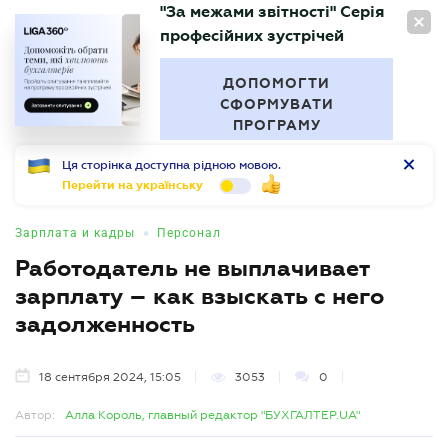
"За межами звітності" Серія
RU
професійних зустрічей
БУХГАЛТЕР
.UA
ДОПОМОГТИ
СФОРМУВАТИ
ПРОГРАМУ
Ця сторінка доступна рідною мовою.
Перейти на українську
•
Зарплата и кадры
Персонал
Работодатель не выплачивает
зарплату – как взыскать с него
задолженность
18 сентября 2024, 15:05
3053
0
Автор:
Алла Король, главный редактор "БУХГАЛТЕР.UA"