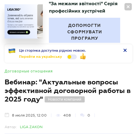
"За межами звітності" Серія
RU
професійних зустрічей
БУХГАЛТЕР
.UA
ДОПОМОГТИ
СФОРМУВАТИ
ПРОГРАМУ
Ця сторінка доступна рідною мовою.
Перейти на українську
Договорные отношения
Вебинар: "Актуальные вопросы
эффективной договорной работы в
2025 году"
Новости компаний
8 июля 2025, 12:00
408
0
Автор:
LIGA ZAKON