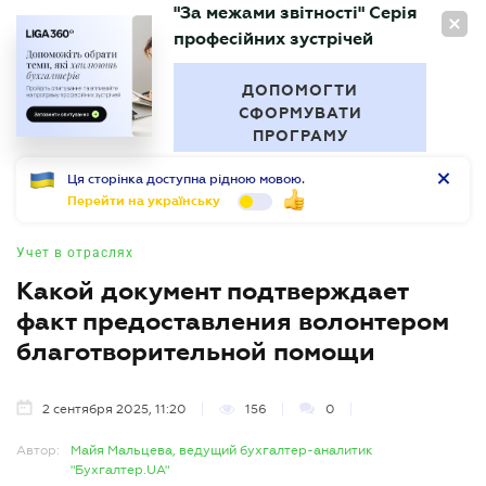
"За межами звітності" Серія
RU
професійних зустрічей
БУХГАЛТЕР
.UA
ДОПОМОГТИ
СФОРМУВАТИ
ПРОГРАМУ
Ця сторінка доступна рідною мовою.
Перейти на українську
Учет в отраслях
Какой документ подтверждает
факт предоставления волонтером
благотворительной помощи
2 сентября 2025, 11:20
156
0
Автор:
Майя Мальцева, ведущий бухгалтер-аналитик
"Бухгалтер.UA"