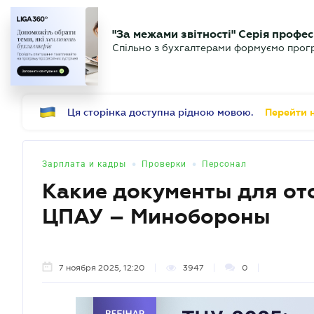
БИЗНЕСУ
ЮРИСТУ
Б
"За межами звітності" Серія профес
БУХГАЛТЕР
Новости
Аналитика
Календ
Спільно з бухгалтерами формуємо програ
.UA
Ця сторінка доступна рідною мовою.
Перейти н
•
•
Зарплата и кадры
Проверки
Персонал
Какие документы для от
ЦПАУ – Минобороны
7 ноября 2025, 12:20
3947
0