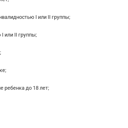
валидностью I или II группы;
 или II группы;
;
ке;
 ребенка до 18 лет;