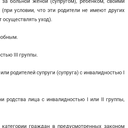
за больной женой (супругом), ребенком, своими
 (при условии, что эти родители не имеют других
 осуществлять уход).
собным.
стью III группы.
или родителей супруги (супруга) с инвалидностью I
ни родства лица с инвалидностью I или II группы,
 категории граждан в предусмотренных законом