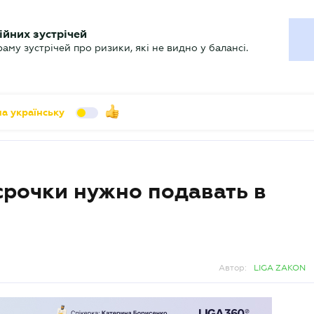
УХГАЛТЕРУ
ійних зустрічей
арь
Актуально
му зустрічей про ризики, які не видно у балансі.
а українську
срочки нужно подавать в
Автор:
LIGA ZAKON