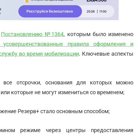
я
Постановлению №1364
, которым было изменено
 усовершенствованные правила оформления и
 службу во время мобилизации
. Ключевые аспекты
 все отсрочки, основания для которых можно
 или которые не могут измениться со временем;
ожение Резерв+ стало основным способом;
мном режиме через центры предоставления