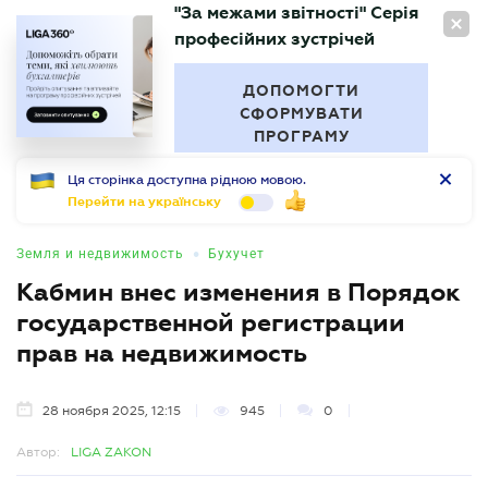
"За межами звітності" Серія
RU
професійних зустрічей
БУХГАЛТЕР
.UA
ДОПОМОГТИ
СФОРМУВАТИ
ПРОГРАМУ
Ця сторінка доступна рідною мовою.
Перейти на українську
•
Земля и недвижимость
Бухучет
Кабмин внес изменения в Порядок
государственной регистрации
прав на недвижимость
28 ноября 2025, 12:15
945
0
Автор:
LIGA ZAKON