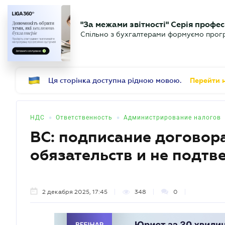
БИЗНЕСУ
ЮРИСТУ
Б
"За межами звітності" Серія профес
БУХГАЛТЕР
Новости
Аналитика
Календ
Спільно з бухгалтерами формуємо програ
.UA
Ця сторінка доступна рідною мовою.
Перейти н
•
•
НДС
Ответственность
Администрирование налогов
ВС: подписание договор
обязательств и не подт
2 декабря 2025, 17:45
348
0