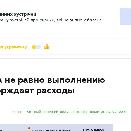
УХГАЛТЕРУ
ійних зустрічей
арь
Актуально
му зустрічей про ризики, які не видно у балансі.
а українську
а не равно выполнению
верждает расходы
Автор:
Виталий Городний, ведущий юрист-аналитик LIGA ZAKON