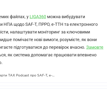
ремих файлах, у
LIGA360
можна вибудувати
ати НПА щодо SAF-T, ПРРО, е-ТТН та електронного
клісти, налаштувати моніторинг за ключовими
видше помічаєте нові вимоги, розумієте, як вони
тигаєте підготуватися до перевірок вчасно.
Замовте
ься, як система допомагає працювати впевнено
ю.
Цифровий контроль бізнесу: експерти TAX Podcast про SAF-T, е-ТТН та нові податкові ризики