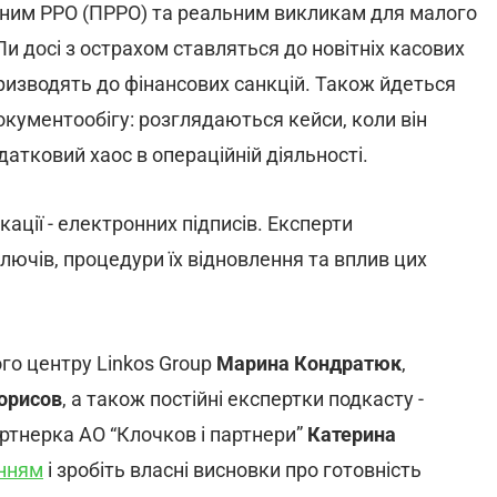
ним РРО (ПРРО) та реальним викликам для малого
и досі з острахом ставляться до новітніх касових
ризводять до фінансових санкцій. Також йдеться
кументообігу: розглядаються кейси, коли він
датковий хаос в операційній діяльності.
ації - електронних підписів. Експерти
ючів, процедури їх відновлення та вплив цих
го центру Linkos Group
Марина Кондратюк
,
орисов
, а також постійні експертки подкасту -
ртнерка АО “Клочков і партнери”
Катерина
анням
і зробіть власні висновки про готовність