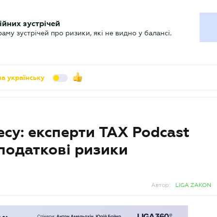
УХГАЛТЕРУ
ійних зустрічей
арь
Актуально
му зустрічей про ризики, які не видно у балансі.
а українську
су: експерти TAX Podcast
 податкові ризики
Автор:
LIGA ZAKON