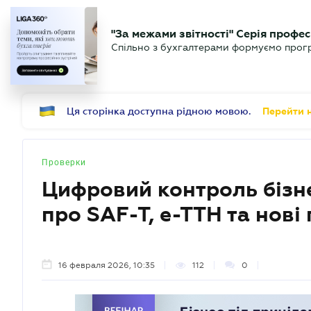
БИЗНЕСУ
ЮРИСТУ
Б
"За межами звітності" Серія профес
БУХГАЛТЕР
Новости
Аналитика
Календ
Спільно з бухгалтерами формуємо програ
.UA
Ця сторінка доступна рідною мовою.
Перейти н
Проверки
Цифровий контроль бізне
про SAF-T, е-ТТН та нові
16 февраля 2026, 10:35
112
0