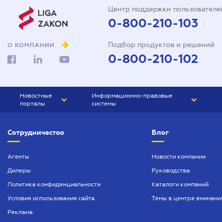
Центр поддержки пользователе
0-800-210-103
Подбор продуктов и решений
О КОМПАНИИ
0-800-210-102
Новостные
Информационно-правовые
порталы
системы
ЮРЛИГА
Право Украины
Сотрудничество
Блог
БИЗНЕС
ГРАНД
БУХГАЛТЕР.ua
ПРАЙМ
Агенты
Новости компании
Дилеры
Руководства
БУХГАЛТЕР ПРОФ
Политика конфиденциальности
Каталоги компаний
ЮРИСТ ПРОФ
Условия использования сайта
Темы в центре внимани
ЮРИСТ
Реклама