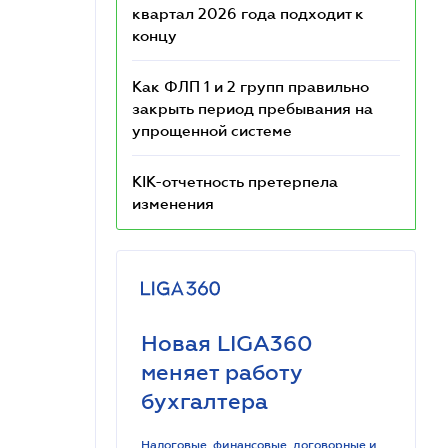
квартал 2026 года подходит к
концу
Как ФЛП 1 и 2 групп правильно
закрыть период пребывания на
упрощенной системе
КІК-отчетность претерпела
изменения
Новая LIGA360
меняет работу
бухгалтера
Налоговые, финансовые, договорные и