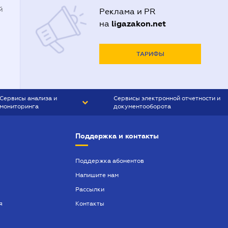
й
Реклама и PR
ligazakon.net
на
ТАРИФЫ
Сервисы анализа и
Сервисы электронной отчетности и
мониторинга
документооборота
CONTR AGENT
Liga:REPORT
Поддержка и контакты
SMS-МАЯК
VERDICTUM
Поддержка абонентов
Напишите нам
SEMANTRUM
Рассылки
SMS-МАЯК ИПОТЕКА
я
Контакты