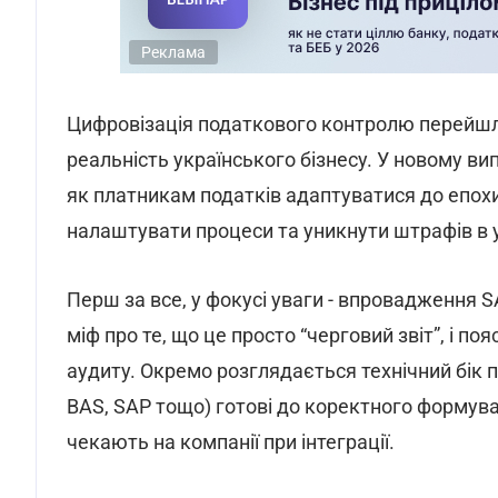
Реклама
Цифровізація податкового контролю перейшла 
реальність українського бізнесу. У новому ви
як платникам податків адаптуватися до епох
налаштувати процеси та уникнути штрафів в 
Перш за все, у фокусі уваги - впровадження SAF
міф про те, що це просто “черговий звіт”, і п
аудиту. Окремо розглядається технічний бік п
BAS, SAP тощо) готові до коректного формуван
чекають на компанії при інтеграції.