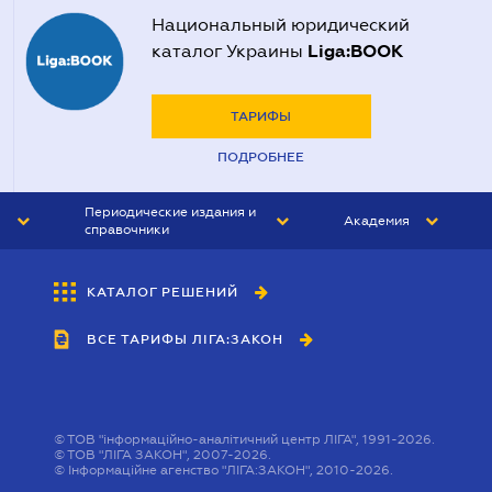
Национальный юридический
Liga:BOOK
каталог Украины
ТАРИФЫ
ПОДРОБНЕЕ
Периодические издания и
Академия
справочники
ЮРИСТ&ЗАКОН
АКАДЕМИЯ ЛІГА:ЗАКОН
КАТАЛОГ РЕШЕНИЙ
БУХГАЛТЕР&ЗАКОН
ВСЕ ТАРИФЫ ЛІГА:ЗАКОН
ВЕСТНИК МСФО
ИНТЕРБУХ
ЛИЧНЫЙ ЭКСПЕРТ
©
ТОВ "інформаційно-аналітичний центр ЛІГА", 1991-2026.
©
ТОВ "ЛІГА ЗАКОН", 2007-2026.
©
Інформаційне агенство "ЛІГА:ЗАКОН", 2010-2026.