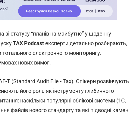
зі статусу “планів на майбутнє” у щоденну
пуску
TAX Podcast
експерти детально розбирають,
и тотального електронного моніторингу,
умовах нових вимог.
-T (Standard Audit File - Tax). Спікери розвінчують
ояснюють його роль як інструменту глибинного
итання: наскільки популярні облікові системи (1С,
ня файлів нового стандарту та які підводні камені