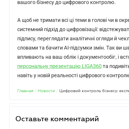
вашого бізнесу до цифрового контролю.
А щоб не тримати всі ці теми в голові чи в ок
системний підхід до цифровізації: відстежув
підпису, переглядати аналітичні огляди й че
словами та бачити AI-підсумки змін. Так ви ш
впливають на ваш облік і документообіг, і вс
персональну презентацію LIGA360
та подивіт
навіть у новій реальності цифрового контрол
Главная
/
Новости
/
Оставьте комментарий