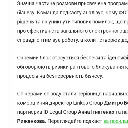
Значна частина розмови присвячена програм
бізнесу. Команда подкасту аналізує, чому ФОП
рішень та як уникнути типових помилок, що п
про ефективність загального електронного до
справді оптимізує роботу, а коли - створює до
Окремий блок стосується безпеки та ідентифік
обговорюють ризики раптового блокування кл
процесів на безперервність бізнесу.
Спікерами епізоду стали керівниця навчально
комерційний директор Linkos Group
Дмитро Б
партнерка ID Legal Group
Анна Ігнатенко
та па
Риженкова
. Переглядайте подкаст
за посил