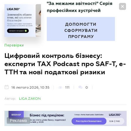
"За межами звітності" Серія
UA
професійних зустрічей
БУХГАЛТЕР
.UA
ДОПОМОГТИ
СФОРМУВАТИ
ПРОГРАМУ
Перевірки
Цифровий контроль бізнесу:
експерти TAX Podcast про SAF-T, е-
ТТН та нові податкові ризики
16 лютого 2026, 10:35
111
0
Автор:
LIGA ZAKON
Реклама