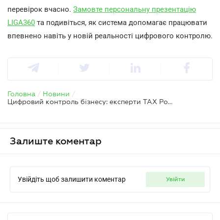
перевірок вчасно.
Замовте персональну презентацію
LIGA360
та подивіться, як система допомагає працювати
впевнено навіть у новій реальності цифрового контролю.
Головна
/
Новини
/
Цифровий контроль бізнесу: експерти TAX Podcast про SAF-T, е-ТТН та нові податкові ризики
Залиште коментар
Увійдіть щоб залишити коментар
увійти