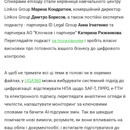
Спікерами епізоду стали керівниця навчального центру
Linkos Group
Марина Кондратюк
, комерційний директор
Linkos Group
Дмитро Борисов
, а також постійні експертки
подкасту - партнерка ID Legal Group
Анна Ігнатенко
та
партнерка АО “Клочков і партнери”
Катерина Риженкова
.
Переглядайте подкаст
за посиланням
і зробіть власні
висновки про готовність вашого бізнесу до цифрового
контролю.
А щоб не тримати всі ці теми в голові чи в окремих
файлах, у
LIGA360
можна вибудувати системний підхід до
цифровізації: відстежувати НПА щодо SAF-T, ПРРО, е-ТТН
та електронного підпису, переглядати аналітичні огляди й
чеклісти, налаштувати моніторинг за ключовими
словами та бачити AI-підсумки змін. Так ви швидше
помічаєте нові вимоги, розумієте, як вони впливають на
ваш облік і документообіг, і встигаєте підготуватися до