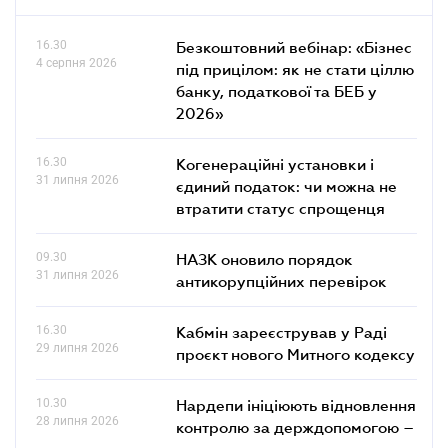
16.30
Безкоштовний вебінар: «Бізнес
4 серпня 2026
під прицілом: як не стати ціллю
банку, податкової та БЕБ у
2026»
16.30
Когенераційні установки і
31 липня 2026
єдиний податок: чи можна не
втратити статус спрощенця
09.30
НАЗК оновило порядок
31 липня 2026
антикорупційних перевірок
16.30
Кабмін зареєстрував у Раді
29 липня 2026
проєкт нового Митного кодексу
10.30
Нардепи ініціюють відновлення
28 липня 2026
контролю за держдопомогою –