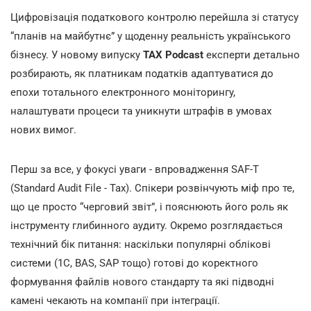
Цифровізація податкового контролю перейшла зі статусу
“планів на майбутнє” у щоденну реальність українського
бізнесу. У новому випуску
TAX Podcast
експерти детально
розбирають, як платникам податків адаптуватися до
епохи тотального електронного моніторингу,
налаштувати процеси та уникнути штрафів в умовах
нових вимог.
Перш за все, у фокусі уваги - впровадження SAF-T
(Standard Audit File - Tax). Спікери розвінчують міф про те,
що це просто “черговий звіт”, і пояснюють його роль як
інструменту глибинного аудиту. Окремо розглядається
технічний бік питання: наскільки популярні облікові
системи (1С, BAS, SAP тощо) готові до коректного
формування файлів нового стандарту та які підводні
камені чекають на компанії при інтеграції.