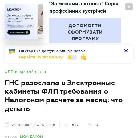
"За межами звітності" Серія
RU
професійних зустрічей
БУХГАЛТЕР
.UA
ДОПОМОГТИ
СФОРМУВАТИ
ПРОГРАМУ
Ця сторінка доступна рідною мовою.
Перейти на українську
ФЛП и единый налог
ГНС разослала в Электронные
кабинеты ФЛП требования о
Налоговом расчете за месяц: что
делать
24 февраля 2026, 12:45
847
0
Автор:
LIGA ZAKON