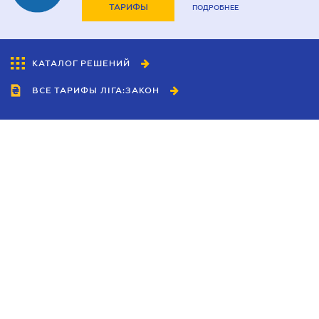
ТАРИФЫ
ПОДРОБНЕЕ
КАТАЛОГ РЕШЕНИЙ
ВСЕ ТАРИФЫ ЛІГА:ЗАКОН
Сотрудничество
Агенты
Дилеры
Политика
конфиденциальности
Условия использования
сайта
Реклама
Блог
Новости компании