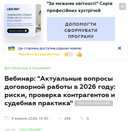
"За межами звітності" Серія
RU
професійних зустрічей
БУХГАЛТЕР
.UA
ДОПОМОГТИ
СФОРМУВАТИ
ПРОГРАМУ
Ця сторінка доступна рідною мовою.
Перейти на українську
Договорные отношения
Вебинар: "Актуальные вопросы
договорной работы в 2026 году:
риски, проверка контрагентов и
судебная практика"
Новости компаний
9 апреля 2026, 10:30
256
0
Автор:
LIGA ZAKON