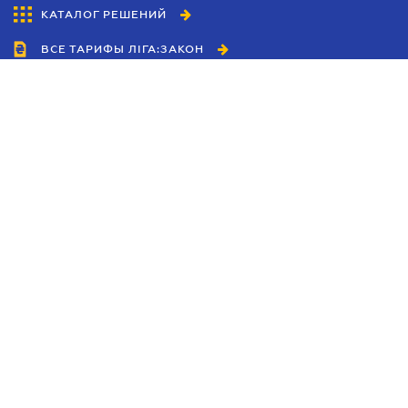
КАТАЛОГ РЕШЕНИЙ
ВСЕ ТАРИФЫ ЛІГА:ЗАКОН
Сотрудничество
Агенты
Дилеры
Политика
конфиденциальности
Условия использования
сайта
Реклама
Блог
Новости компании
Руководства
Каталоги компаний