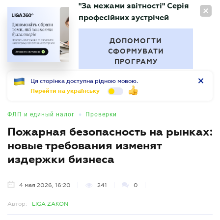
"За межами звітності" Серія
RU
професійних зустрічей
БУХГАЛТЕР
.UA
ДОПОМОГТИ
СФОРМУВАТИ
ПРОГРАМУ
Ця сторінка доступна рідною мовою.
Перейти на українську
•
ФЛП и единый налог
Проверки
Пожарная безопасность на рынках:
новые требования изменят
издержки бизнеса
4 мая 2026, 16:20
241
0
Автор:
LIGA ZAKON