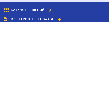
КАТАЛОГ РЕШЕНИЙ
ВСЕ ТАРИФЫ ЛІГА:ЗАКОН
Сотрудничество
Агенты
Дилеры
Политика
конфиденциальности
Условия использования
сайта
Реклама
Блог
Новости компании
Руководства