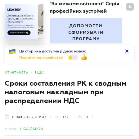
"За межами звітності" Серія
RU
професійних зустрічей
БУХГАЛТЕР
.UA
ДОПОМОГТИ
СФОРМУВАТИ
ПРОГРАМУ
Ця сторінка доступна рідною мовою.
Перейти на українську
•
Отчетность
НДС
Сроки составления РК к сводным
налоговым накладным при
распределении НДС
8 мая 2026, 09:30
172
0
Автор:
LIGA ZAKON