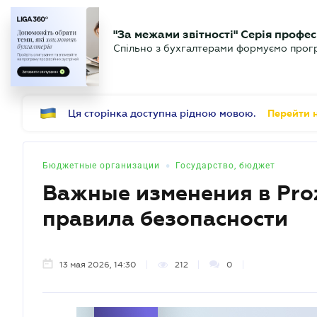
БИЗНЕСУ
ЮРИСТУ
Б
"За межами звітності" Серія профес
БУХГАЛТЕР
Новости
Аналитика
Календ
Спільно з бухгалтерами формуємо програ
.UA
Ця сторінка доступна рідною мовою.
Перейти н
•
Бюджетные организации
Государство, бюджет
Важные изменения в Pro
правила безопасности
13 мая 2026, 14:30
212
0