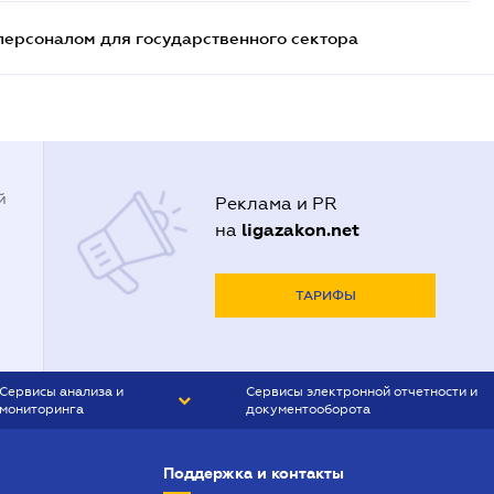
персоналом для государственного сектора
й
Реклама и PR
ligazakon.net
на
ТАРИФЫ
Сервисы анализа и
Сервисы электронной отчетности и
мониторинга
документооборота
CONTR AGENT
Liga:REPORT
Поддержка и контакты
SMS-МАЯК