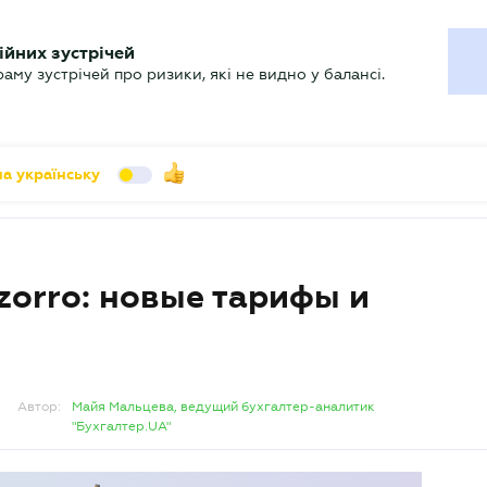
УХГАЛТЕРУ
ійних зустрічей
арь
Актуально
му зустрічей про ризики, які не видно у балансі.
а українську
zorro: новые тарифы и
Автор:
Майя Мальцева, ведущий бухгалтер-аналитик
"Бухгалтер.UA"