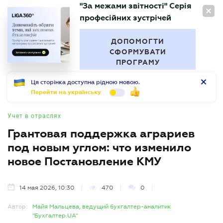
"За межами звітності" Серія
RU
професійних зустрічей
БУХГАЛТЕР
.UA
ДОПОМОГТИ
СФОРМУВАТИ
ПРОГРАМУ
Ця сторінка доступна рідною мовою.
Перейти на українську
Учет в отраслях
Грантовая поддержка аграриев
под новым углом: что изменило
новое Постановление КМУ
14 мая 2026, 10:30
470
0
Автор:
Майя Мальцева, ведущий бухгалтер-аналитик
"Бухгалтер.UA"