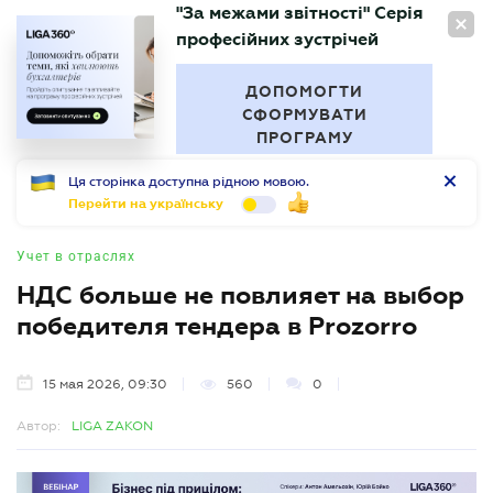
"За межами звітності" Серія
RU
професійних зустрічей
БУХГАЛТЕР
.UA
ДОПОМОГТИ
СФОРМУВАТИ
ПРОГРАМУ
Ця сторінка доступна рідною мовою.
Перейти на українську
Учет в отраслях
НДС больше не повлияет на выбор
победителя тендера в Prozorro
15 мая 2026, 09:30
560
0
Автор:
LIGA ZAKON