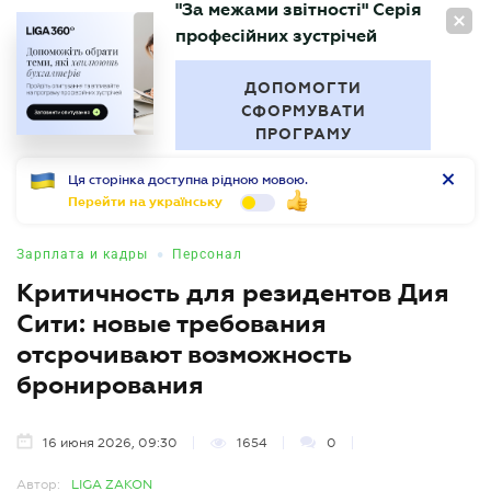
"За межами звітності" Серія
RU
професійних зустрічей
БУХГАЛТЕР
.UA
ДОПОМОГТИ
СФОРМУВАТИ
ПРОГРАМУ
Ця сторінка доступна рідною мовою.
Перейти на українську
•
Зарплата и кадры
Персонал
Критичность для резидентов Дия
Сити: новые требования
отсрочивают возможность
бронирования
16 июня 2026, 09:30
1654
0
Автор:
LIGA ZAKON