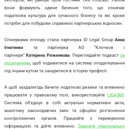
вони формують єдине бачення того, що означає
податкова культура для сучасного бізнесу та які кроки
потрібні для побудови справжніх партнерських відносин.
Спікерками епізоду стали партнерка ID Legal Group
Анна
Ігнатенко
та партнерка АО “Клочков і
партнери”
Катерина Риженкова
. Переглядайте подкаст
за
посиланням
, щоб подивитися на систему оподаткування
під іншим кутом та зануритися в історію професії.
А щоб заздалегідь бачити податкові ризики та впевнено
працювати у правовому полі, використовуйте
LIGA360
.
Система об'єднує в собі актуальні нормативні акти,
аналітику законодавчих змін та офіційні роз'яснення
контролюючих органів. Працюйте з перевіреною
інформацією та дійте впевнено.
Замовте персональну