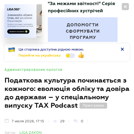
"За межами звітності" Серія
RU
професійних зустрічей
БУХГАЛТЕР
.UA
ДОПОМОГТИ
СФОРМУВАТИ
ПРОГРАМУ
Ця сторінка доступна рідною мовою.
Перейти на українську
Администрирование налогов
Податкова культура починається з
кожного: еволюція обліку та довіра
до держави – у спеціальному
випуску TAX Podcast
Пресс-релиз
7 июля 2026, 17:15
29
0
Автор:
LIGA ZAKON