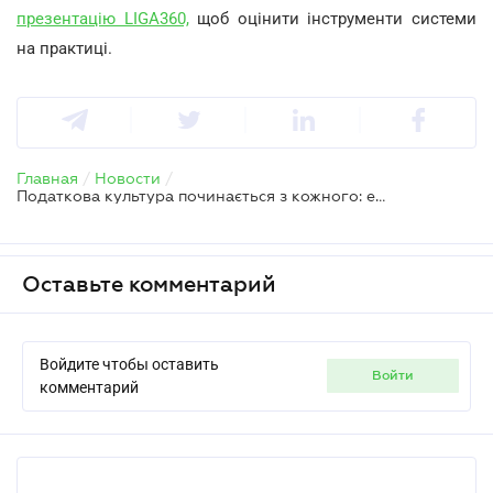
презентацію LIGA360,
щоб оцінити інструменти системи
на практиці.
Главная
/
Новости
/
Податкова культура починається з кожного: еволюція обліку та довіра до держави – у спеціальному випуску TAX Podcast
Оставьте комментарий
Войдите чтобы оставить
войти
комментарий