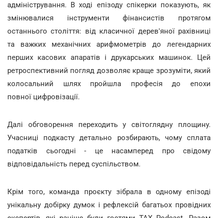
адміністрування. В ході епізоду спікерки показують, як
змінювалися інструменти фінансистів протягом
останнього століття: від класичної дерев'яної рахівниці
та важких механічних арифмометрів до легендарних
перших касових апаратів і друкарських машинок. Цей
ретроспективний погляд дозволяє краще зрозуміти, який
колосальний шлях пройшла професія до епохи
повної цифровізації.
Далі обговорення переходить у світоглядну площину.
Учасниці подкасту детально розбирають, чому сплата
податків сьогодні - це насамперед про свідому
відповідальність перед суспільством.
Крім того, команда проєкту зібрала в одному епізоді
унікальну добірку думок і рефлексій багатьох провідних
експертів, які раніше були гостями TAX Podcast. Разом