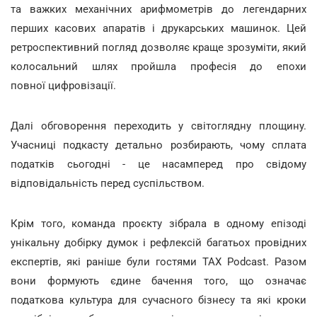
та важких механічних арифмометрів до легендарних
перших касових апаратів і друкарських машинок. Цей
ретроспективний погляд дозволяє краще зрозуміти, який
колосальний шлях пройшла професія до епохи
повної цифровізації.
Далі обговорення переходить у світоглядну площину.
Учасниці подкасту детально розбирають, чому сплата
податків сьогодні - це насамперед про свідому
відповідальність перед суспільством.
Крім того, команда проєкту зібрала в одному епізоді
унікальну добірку думок і рефлексій багатьох провідних
експертів, які раніше були гостями TAX Podcast. Разом
вони формують єдине бачення того, що означає
податкова культура для сучасного бізнесу та які кроки