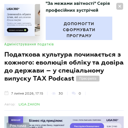
"За межами звітності" Серія
UA
професійних зустрічей
БУХГАЛТЕР
.UA
ДОПОМОГТИ
СФОРМУВАТИ
ПРОГРАМУ
Адміністрування податків
Податкова культура починається з
кожного: еволюція обліку та довіра
до держави – у спеціальному
випуску TAX Podcast
Прес-реліз
7 липня 2026, 17:15
30
0
Автор:
LIGA ZAKON
Реклама