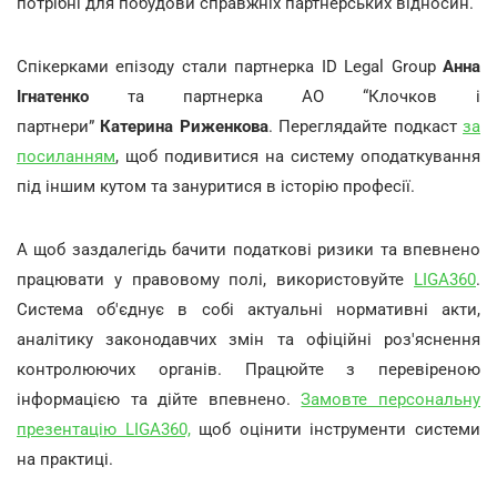
потрібні для побудови справжніх партнерських відносин.
Спікерками епізоду стали партнерка ID Legal Group
Анна
Ігнатенко
та партнерка АО “Клочков і
партнери”
Катерина Риженкова
. Переглядайте подкаст
за
посиланням
, щоб подивитися на систему оподаткування
під іншим кутом та зануритися в історію професії.
А щоб заздалегідь бачити податкові ризики та впевнено
працювати у правовому полі, використовуйте
LIGA360
.
Система об'єднує в собі актуальні нормативні акти,
аналітику законодавчих змін та офіційні роз'яснення
контролюючих органів. Працюйте з перевіреною
інформацією та дійте впевнено.
Замовте персональну
презентацію LIGA360,
щоб оцінити інструменти системи
на практиці.