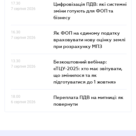
17.30
Цифровізація ПДВ: які системні
7 серпня 2026
зміни готують для ФОП та
бізнесу
16.30
Як ФОП на єдиному податку
7 серпня 2026
враховувати нову оцінку землі
при розрахунку МПЗ
13.30
Безкоштовний вебінар:
7 серпня 2026
«ТЦУ-2025: хто має звітувати,
що змінилося та як
підготуватися до 1 жовтня»
18.00
Переплата ПДВ на митниці: як
6 серпня 2026
повернути