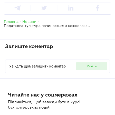
Головна
/
Новини
/
Податкова культура починається з кожного: еволюція обліку та довіра до держави – у спеціальному випуску TAX Podcast
Залиште коментар
Увійдіть щоб залишити коментар
увійти
Читайте нас у соцмережах
Підпишіться, щоб завжди бути в курсі
бухгалтерських подій.