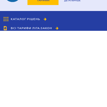
ТАРИФИ
ДЕТАЛЬНІШЕ
КАТАЛОГ РІШЕНЬ
ВСІ ТАРИФИ ЛІГА:ЗАКОН
Співробітництво
Агенти
Дилери
Політика конфіденційності
Умови використання сайту
Реклама
Блог
Новини компанії
Керівництва