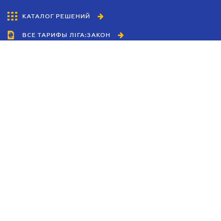
КАТАЛОГ РЕШЕНИЙ
ВСЕ ТАРИФЫ ЛІГА:ЗАКОН
Сотрудничество
Агенты
Дилеры
Политика
конфиденциальности
Условия использования
сайта
Реклама
Блог
Новости компании
Руководства
Каталоги компаний