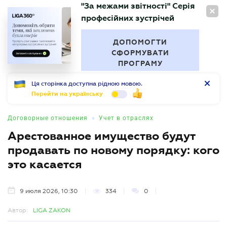
"За межами звітності" Серія
RU
професійних зустрічей
БУХГАЛТЕР
.UA
ДОПОМОГТИ
СФОРМУВАТИ
ПРОГРАМУ
Ця сторінка доступна рідною мовою.
Перейти на українську
•
Договорные отношения
Учет в отраслях
Арестованное имущество будут
продавать по новому порядку: кого
это касается
9 июля 2026, 10:30
334
0
Автор:
LIGA ZAKON