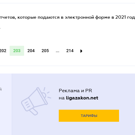
отчетов, которые подаются в электронной форме в 2021 го
7
202
203
204
205
...
214
й
Реклама и PR
ligazakon.net
на
ТАРИФЫ