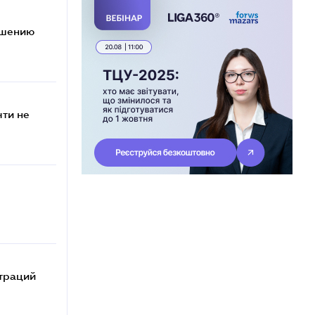
ешению
чти не
траций