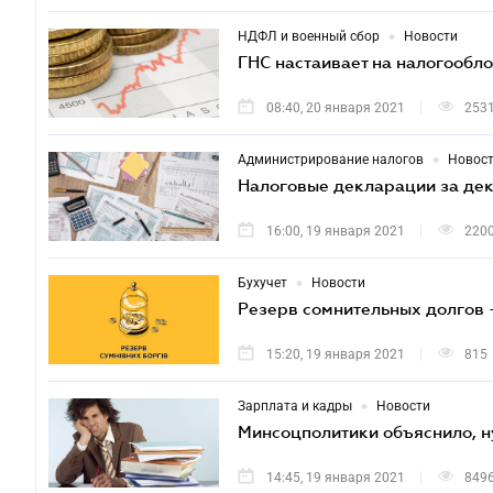
•
НДФЛ и военный сбор
Новости
ГНС настаивает на налогообл
08:40, 20 января 2021
253
•
Администрирование налогов
Новос
Налоговые декларации за дек
16:00, 19 января 2021
220
•
Бухучет
Новости
Резерв сомнительных долгов
15:20, 19 января 2021
815
•
Зарплата и кадры
Новости
Минсоцполитики объяснило, н
14:45, 19 января 2021
849