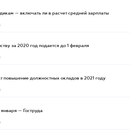
икам — включать ли в расчет средней зарплаты
5
йству за 2020 год подается до 1 февраля
9
ат повышение должностных окладов в 2021 году
0
 января — Гоструда
0