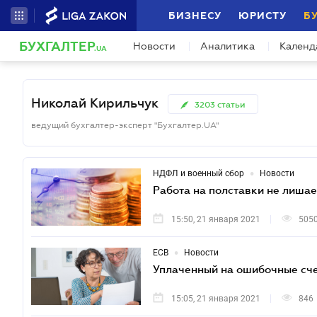
БИЗНЕСУ
ЮРИСТУ
Б
БУХГАЛТЕР
Новости
Аналитика
Календ
.UA
Николай Кирильчук
3203
статьи
ведущий бухгалтер-эксперт "Бухгалтер.UA"
•
НДФЛ и военный сбор
Новости
Работа на полставки не лишае
15:50, 21 января 2021
505
•
ЕСВ
Новости
Уплаченный на ошибочные сче
15:05, 21 января 2021
846