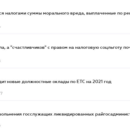
ся налогами суммы морального вреда, выплаченные по р
6
а, а "счастливчиков" с правом на налоговую соцльготу по
8
дит новые должностные оклады по ЕТС на 2021 год
77
вольнения госслужащих ликвидированных райгосадминис
9