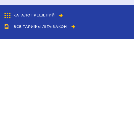
КАТАЛОГ РЕШЕНИЙ
ВСЕ ТАРИФЫ ЛІГА:ЗАКОН
Сотрудничество
Агенты
Дилеры
Политика
конфиденциальности
Условия использования
сайта
Реклама
Блог
Новости компании
Руководства