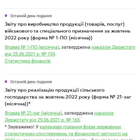
Останній день подання
звіту про виробництво продукції (товарів, послуг)
військового та спеціального призначення за жовтень
2022 року (форма № 1-ПО (місячна))
Форма № 1-ПО (місячна)
, затверджена
наказом Держстату
від 25.06.2021 р. № 154
.
Статистика фінансів
Останній день подання
звіту про реалізацію продукції сільського
господарства за жовтень 2022 року (форма № 21-заг
(місячна))*
Форма № 21-заг (місячна)
, затверджена
наказом
Держстату від 25.06.2021 р. № 165
.
* Зауважимо! У
календарі подання форм державних
статистичних спостережень та фінансової звітності на