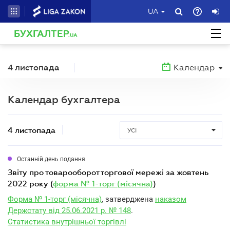
UA
БУХГАЛТЕР
.UA
4 листопада
Календар
Календар бухгалтера
4 листопада
УСІ
Останній день подання
звіту про товарооборот торгової мережі за жовтень
2022 року (
форма № 1-торг (місячна)
)
Форма № 1-торг (місячна)
, затверджена
наказом
Держстату від 25.06.2021 р. № 148
.
Статистика внутрішньої торгівлі