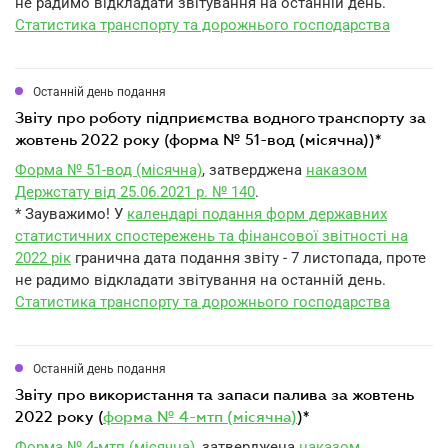
не радимо відкладати звітування на останній день.
Статистика транспорту та дорожнього господарства
Останній день подання
звіту про роботу підприємства водного транспорту за
жовтень 2022 року (форма № 51-вод (місячна))*
Форма № 51-вод (місячна)
, затверджена
наказом
Держстату від 25.06.2021 р. № 140
.
* Зауважимо! У
календарі подання форм державних
статистичних спостережень та фінансової звітності на
2022 рік
гранична дата подання звіту - 7 листопада, проте
не радимо відкладати звітування на останній день.
Статистика транспорту та дорожнього господарства
Останній день подання
звіту про використання та запаси палива за жовтень
2022 року (
форма № 4-мтп (місячна)
)*
Форма № 4-мтп (місячна)
, затверджена
наказом