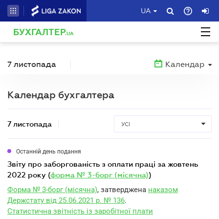
UA
БУХГАЛТЕР
.UA
7 листопада
Календар
Календар бухгалтера
7 листопада
УСІ
Останній день подання
звіту про заборгованість з оплати праці за жовтень
2022 року (
форма № 3-борг (місячна)
)
Форма № 3-борг (місячна)
, затверджена
наказом
Держстату від 25.06.2021 р. № 136
.
Статистична звітність із заробітної плати