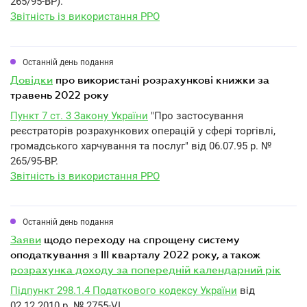
265/95-ВР).
Звітність із використання РРО
Останній день подання
довідки
про використані розрахункові книжки за
травень 2022 року
Пункт 7 ст. 3 Закону України
"Про застосування
реєстраторів розрахункових операцій у сфері торгівлі,
громадського харчування та послуг" від 06.07.95 р. №
265/95-ВР.
Звітність із використання РРО
Останній день подання
заяви
щодо переходу на спрощену систему
оподаткування з III кварталу 2022 року, а також
розрахунка доходу за попередній календарний рік
Підпункт 298.1.4 Податкового кодексу України
від
02.12.2010 р. № 2755-VI.