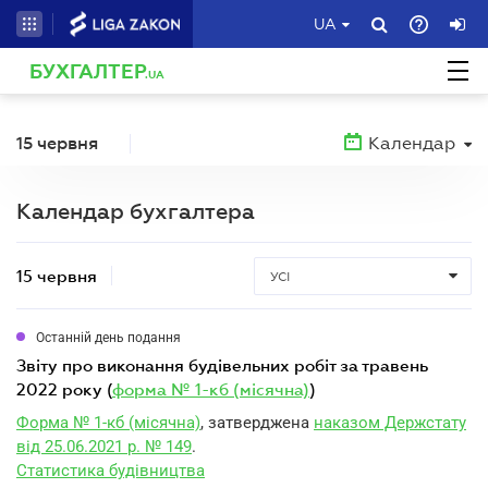
UA
БУХГАЛТЕР
.UA
15 червня
Календар
Календар бухгалтера
15 червня
УСІ
Останній день подання
звіту про виконання будівельних робіт за травень
2022 року (
форма № 1-кб (місячна)
)
Форма № 1-кб (місячна)
, затверджена
наказом Держстату
від 25.06.2021 р. № 149
.
Статистика будівництва