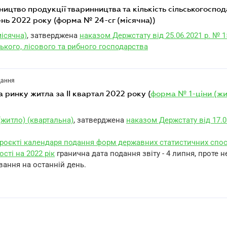
нь 2022 року (форма № 24-сг (місячна))
ісячна)
, затверджена
наказом Держстату від 25.06.2021 р. № 1
ького, лісового та рибного господарства
дання
на ринку житла за II квартал 2022 року (
форма № 1-ціни (жи
(житло) (квартальна)
, затверджена
наказом Держстату від 17.0
роєкті календаря подання форм державних статистичних спос
ості на 2022 рік
гранична дата подання звіту - 4 липня, проте 
вання на останній день.