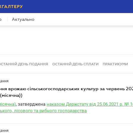
ХГАЛТЕРУ
р
Актуально
ОСТАННІЙ ДЕНЬ ПОДАННЯ
ОСТАННІЙ ДЕНЬ СПЛАТИ
ПРАКТИКУМИ
дання
(місячна))
ісячна)
, затверджена
наказом Держстату від 25.06.2021 р. № 1
ького, лісового та рибного господарства
дання