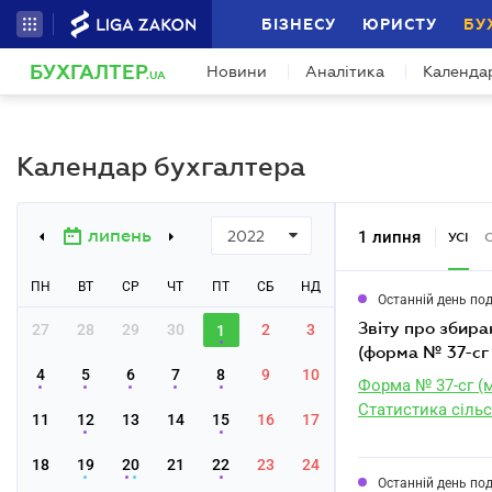
БІЗНЕСУ
ЮРИСТУ
БУ
БУХГАЛТЕР
Новини
Аналітика
Календа
.UA
Календар бухгалтера
липень
1 липня
2022
УСІ
ПН
ВТ
СР
ЧТ
ПТ
СБ
НД
Останній день по
звіту про збирання врожаю сільськогосподарських культур за червень 2022 року
27
28
29
30
2
3
1
(форма № 37-сг 
4
5
6
7
8
9
10
Форма № 37-сг (м
Статистика сільс
11
12
13
14
15
16
17
18
19
20
21
22
23
24
Останній день по