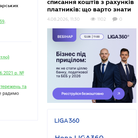
списання коштів з рахунків
платників: що варто знати
4.08.2026, 11:30
1102
0
59
.
тло)
6.2021 р. №
тережень та
не радимо
Нова LIGA360