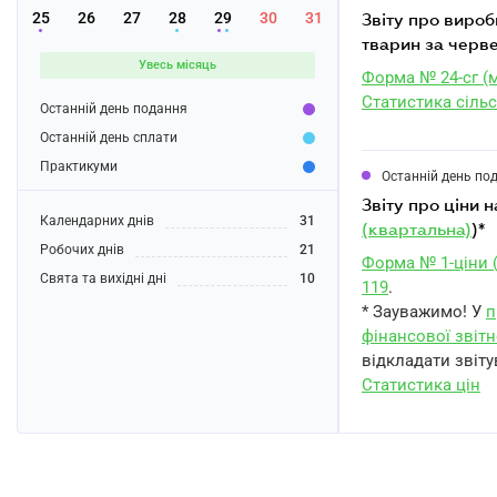
25
26
27
28
29
30
31
звіту про виробництво продукції тваринництва та кількість сільськогосподарських
тварин за черве
Увесь місяць
Форма № 24-сг (м
Статистика сільс
Останній день подання
Останній день сплати
Практикуми
Останній день по
звіту про ціни 
Календарних днів
31
(квартальна)
)*
Робочих днів
21
Форма № 1-ціни 
Свята та вихідні дні
10
119
.
* Зауважимо! У
п
фінансової звітн
відкладати звіту
Статистика цін