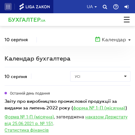
UA
БУХГАЛТЕР
.UA
10 серпня
Календар
Календар бухгалтера
10 серпня
УСІ
Останній день подання
звіту про виробництво промислової продукції за
видами за липень 2022 року (
форма № 1-П (місячна)
)
Форма № 1-П (місячна)
, затверджена
наказом Держстату
від 25.06.2021 р. № 151
.
Статистика фінансів