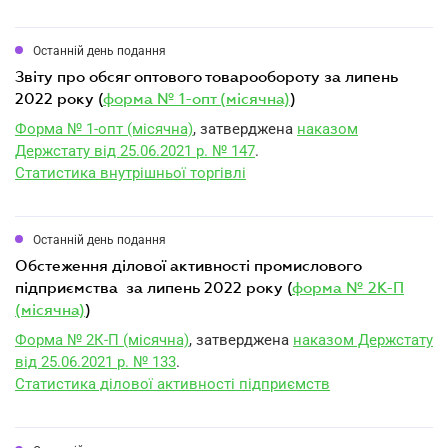
Останній день подання
звіту про обсяг оптового товарообороту за липень
2022 року (
форма № 1-опт (місячна)
)
Форма № 1-опт (місячна)
, затверджена
наказом
Держстату від 25.06.2021 р. № 147
.
Статистика внутрішньої торгівлі
Останній день подання
обстеження ділової активності промислового
підприємства за липень 2022 року (
форма № 2К-П
(місячна)
)
Форма № 2К-П (місячна)
, затверджена
наказом Держстату
від 25.06.2021 р. № 133
.
Статистика ділової активності підприємств