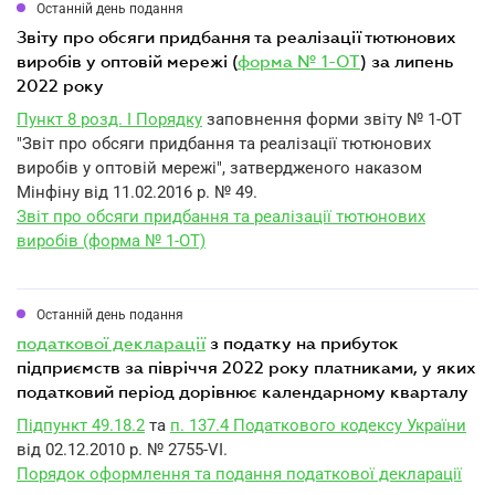
Останній день подання
звіту про обсяги придбання та реалізації тютюнових
виробів у оптовій мережі (
форма № 1-ОТ
) за липень
2022 року
Пункт 8 розд. I Порядку
заповнення форми звіту № 1-ОТ
"Звіт про обсяги придбання та реалізації тютюнових
виробів у оптовій мережі", затвердженого наказом
Мінфіну від 11.02.2016 р. № 49.
Звіт про обсяги придбання та реалізації тютюнових
виробів (форма № 1-ОТ)
Останній день подання
податкової декларації
з податку на прибуток
підприємств за півріччя 2022 року платниками, у яких
податковий період дорівнює календарному кварталу
Підпункт 49.18.2
та
п. 137.4 Податкового кодексу України
від 02.12.2010 р. № 2755-VI.
Порядок оформлення та подання податкової декларації