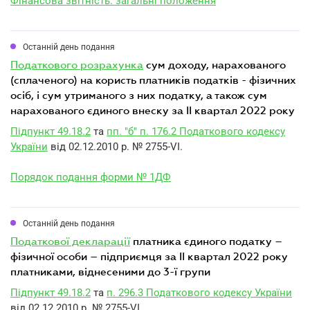
Фінансова звітність: загальні положення
Останній день подання
податкового розрахунка
сум доходу, нарахованого
(сплаченого) на користь платників податків - фізичних
осіб, і сум утриманого з них податку, а також сум
нарахованого єдиного внеску за II квартал 2022 року
Підпункт 49.18.2
та
пп. "б" п. 176.2 Податкового кодексу
України
від 02.12.2010 р. № 2755-VI.
Порядок подання форми № 1ДФ
Останній день подання
податкової декларації
платника єдиного податку –
фізичної особи – підприємця за II квартал 2022 року
платниками, віднесеними до 3-ї групи
Підпункт 49.18.2
та
п. 296.3 Податкового кодексу України
від 02.12.2010 р. № 2755-VI.