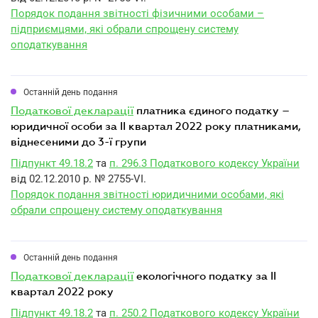
Порядок подання звітності фізичними особами –
підприємцями, які обрали спрощену систему
оподаткування
Останній день подання
податкової декларації
платника єдиного податку –
юридичної особи за II квартал 2022 року платниками,
віднесеними до 3-ї групи
Підпункт 49.18.2
та
п. 296.3 Податкового кодексу України
від 02.12.2010 р. № 2755-VI.
Порядок подання звітності юридичними особами, які
обрали спрощену систему оподаткування
Останній день подання
податкової декларації
екологічного податку за II
квартал 2022 року
Підпункт 49.18.2
та
п. 250.2 Податкового кодексу України