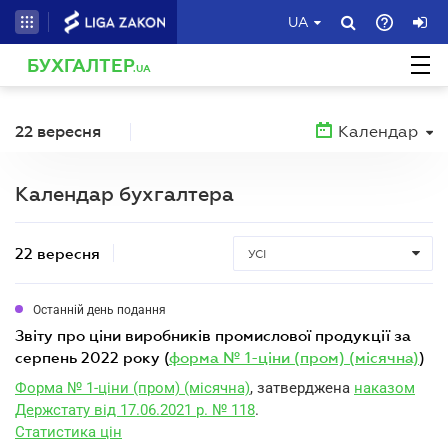
UA
БУХГАЛТЕР
.UA
22 вересня
Календар
Календар бухгалтера
22 вересня
УСІ
Останній день подання
звіту про ціни виробників промислової продукції за
серпень 2022 року (
форма № 1-ціни (пром) (місячна)
)
Форма № 1-ціни (пром) (місячна)
, затверджена
наказом
Держстату від 17.06.2021 р. № 118
.
Статистика цін