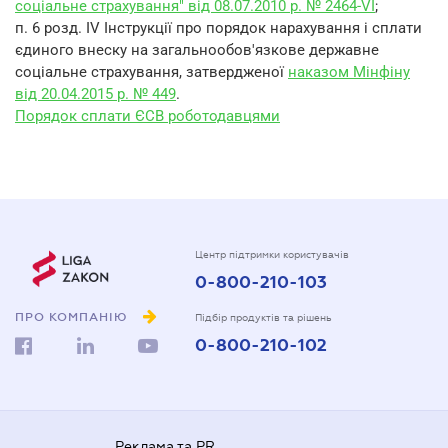
соціальне страхування" від 08.07.2010 р. № 2464-VI
;
п. 6 розд. IV Інструкції про порядок нарахування і сплати
єдиного внеску на загальнообов'язкове державне
соціальне страхування, затвердженої
наказом Мінфіну
від 20.04.2015 р. № 449
.
Порядок сплати ЄСВ роботодавцями
Центр підтримки користувачів
0-800-210-103
ПРО КОМПАНІЮ
Підбір продуктів та рішень
0-800-210-102
Реклама та PR