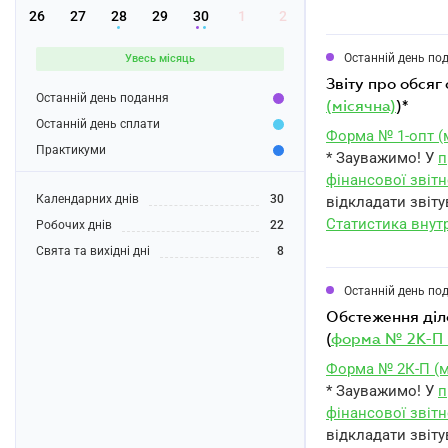
26
27
28
29
30
1
2
Останній день по
Увесь місяць
звіту про обся
Останній день подання
(місячна)
)*
Останній день сплати
Форма № 1-опт (
Практикуми
* Зауважимо! У
п
фінансової звітн
Календарних днів
30
відкладати звіту
Статистика внутр
Робочих днів
22
Свята та вихідні дні
8
Останній день по
обстеження ділової активності промислового підприємства за серпень 2022 року
(
форма № 2К-П 
Форма № 2К-П (м
* Зауважимо! У
п
фінансової звітн
відкладати звіту