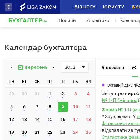
БІЗНЕСУ
ЮРИСТУ
БУ
БУХГАЛТЕР
Новини
Аналітика
Календа
.UA
Календар бухгалтера
вересень
9 вересня
2022
УСІ
ПН
ВТ
СР
ЧТ
ПТ
СБ
НД
Останній день по
звіту про виро
29
30
31
1
2
3
4
№ 1-П (місячна)
5
6
7
8
10
11
9
Форма № 1-П (мі
* Зауважимо! У
п
12
13
14
15
16
17
18
фінансової звітн
відкладати звіту
19
20
21
22
23
24
25
Статистика фіна