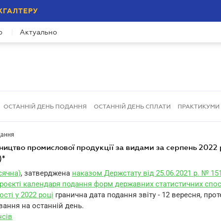
ХГАЛТЕРУ
р
Актуально
ОСТАННІЙ ДЕНЬ ПОДАННЯ
ОСТАННІЙ ДЕНЬ СПЛАТИ
ПРАКТИКУМИ
дання
бництво промислової продукції за видами за серпень 2022 
)*
сячна)
, затверджена
наказом Держстату від 25.06.2021 р. № 15
роєкті календаря подання форм державних статистичних спос
ості у 2022 році
гранична дата подання звіту - 12 вересня, про
вання на останній день.
нсів