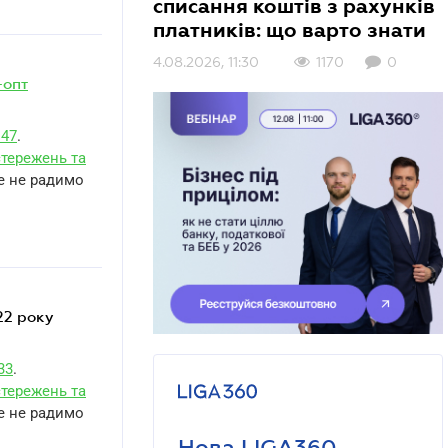
списання коштів з рахунків
платників: що варто знати
4.08.2026, 11:30
1170
0
-опт
147
.
тережень та
те не радимо
33
.
тережень та
те не радимо
Нова LIGA360