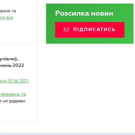
бання та
Розсилка новин
ну від
ПІДПИСАТИСЬ
ерпень 2022
ід 25.06.2021
тережень та
те не радимо