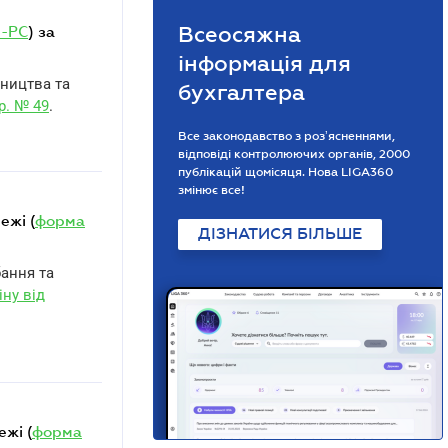
Всеосяжна
-РС
) за
інформація для
бництва та
бухгалтера
р. № 49
.
Все законодавство з розʼясненнями,
відповіді контролюючих органів, 2000
публікацій щомісяця. Нова LIGA360
змінює все!
ежі (
форма
ДІЗНАТИСЯ БІЛЬШЕ
бання та
ну від
ежі (
форма