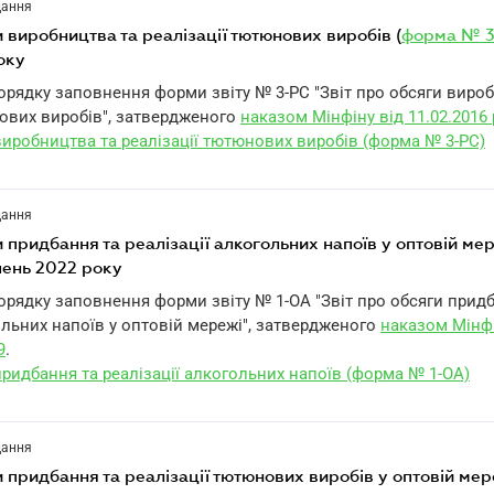
дання
ги виробництва та реалізації тютюнових виробів (
форма № 3
оку
Порядку заповнення форми звіту № 3-РС "Звіт про обсяги виро
нових виробів", затвердженого
наказом Мінфіну від 11.02.2016 
виробництва та реалізації тютюнових виробів (форма № 3-РС)
дання
ги придбання та реалізації алкогольних напоїв у оптовій мер
пень 2022 року
Порядку заповнення форми звіту № 1-ОА "Звіт про обсяги прид
ольних напоїв у оптовій мережі", затвердженого
наказом Мінфі
9
.
придбання та реалізації алкогольних напоїв (форма № 1-ОА)
дання
ги придбання та реалізації тютюнових виробів у оптовій мер