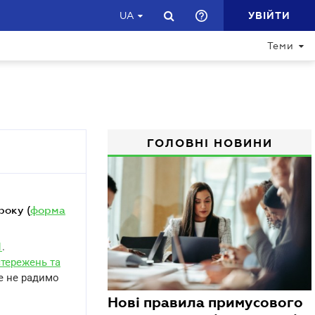
УВІЙТИ
UA
Теми
ГОЛОВНІ НОВИНИ
року (
форма
1
.
тережень та
те не радимо
Нові правила примусового