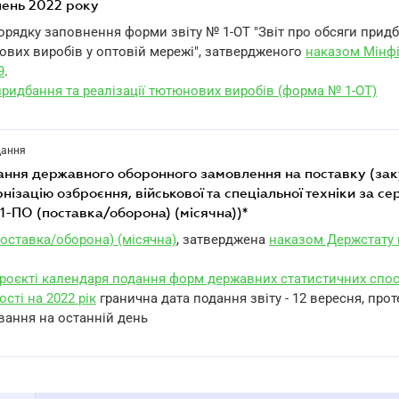
пень 2022 року
Порядку заповнення форми звіту № 1-ОТ "Звіт про обсяги прид
ових виробів у оптовій мережі", затвердженого
наказом Мінфі
9
.
придбання та реалізації тютюнових виробів (форма № 1-ОТ)
дання
нізацію озброєння, військової та спеціальної техніки за с
1-ПО (поставка/оборона) (місячна))*
оставка/оборона) (місячна)
, затверджена
наказом Держстату в
роєкті календаря подання форм державних статистичних спос
ості на 2022 рік
гранична дата подання звіту - 12 вересня, про
вання на останній день