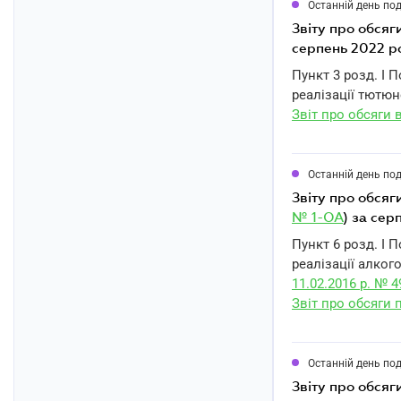
Останній день по
звіту про обся
серпень 2022 р
Пункт 3 розд. I 
реалізації тютю
Звіт про обсяги 
Останній день по
звіту про обся
№ 1-ОА
) за сер
Пункт 6 розд. I 
реалізації алког
11.02.2016 р. № 4
Звіт про обсяги 
Останній день по
звіту про обся