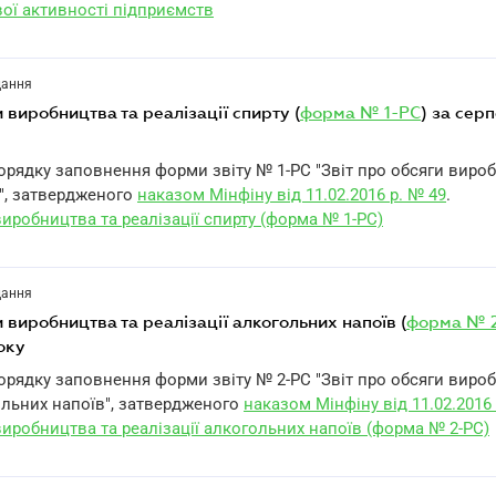
вої активності підприємств
дання
и виробництва та реалізації спирту (
форма № 1-РС
) за сер
Порядку заповнення форми звіту № 1-РС "Звіт про обсяги виро
у", затвердженого
наказом Мінфіну від 11.02.2016 р. № 49
.
виробництва та реалізації спирту (форма № 1-РС)
дання
ги виробництва та реалізації алкогольних напоїв (
форма № 
оку
Порядку заповнення форми звіту № 2-РС "Звіт про обсяги виро
ольних напоїв", затвердженого
наказом Мінфіну від 11.02.2016 
виробництва та реалізації алкогольних напоїв (форма № 2-РС)