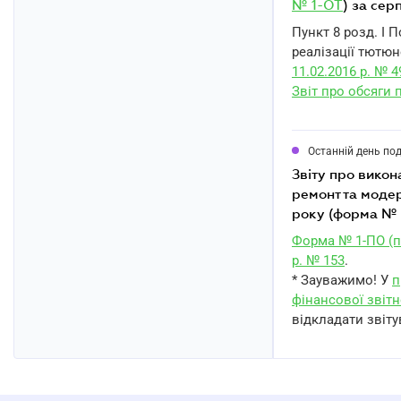
№ 1-ОТ
) за сер
Пункт 8 розд. I 
реалізації тютюн
11.02.2016 р. № 4
Звіт про обсяги 
Останній день по
звіту про виконання державного оборонного замовлення на поставку (закупівлю),
ремонт та модер
року (форма № 
Форма № 1-ПО (п
р. № 153
.
* Зауважимо! У
п
фінансової звітн
відкладати звіту