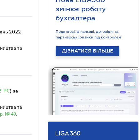
змінює роботу
бухгалтера
пень 2022
Податкові, фінансові, договірні та
партнерські ризики під контролем
бництва та
ДІЗНАТИСЯ БІЛЬШЕ
2-РС
) за
бництва та
р. № 49
.