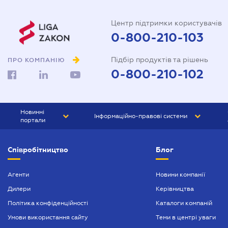
Центр підтримки користувачів
0-800-210-103
Підбір продуктів та рішень
ПРО КОМПАНІЮ
0-800-210-102
Новинні
Інформаційно-правові системи
портали
ЮРЛІГА
Право України
Співробітництво
Блог
БІЗНЕС
ГРАНД
БУХГАЛТЕР.ua
ПРАЙМ
Агенти
Новини компанії
Дилери
Керівництва
БУХГАЛТЕР ПРОФ
Політика конфіденційності
Каталоги компаній
ЮРИСТ ПРОФ
Умови використання сайту
Теми в центрі уваги
ЮРИСТ