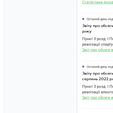
Статистика діло
Останній день по
звіту про обсяг
року
Пункт 3 розд. I 
реалізації спирт
Звіт про обсяги 
Останній день по
звіту про обся
серпень 2022 р
Пункт 3 розд. I 
реалізації алког
Звіт про обсяги 