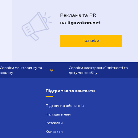
Реклама та PR
ligazakon.net
на
ТАРИФИ
Сервіси моніторингу та
Сервіси електронної звітності та
аналізу
документообігу
CONTR AGENT
Liga:REPORT
Підтримка та контакти
SMS-МАЯК
VERDICTUM
Підтримка абонентів
Напишіть нам
SEMANTRUM
Розсилки
SMS-МАЯК ІПОТЕКА
Контакти