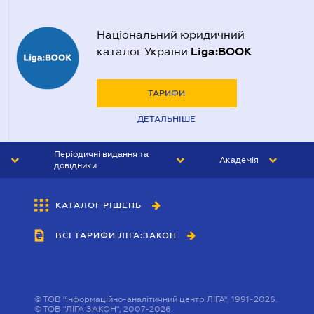
Національний юридичний
Liga:BOOK
каталог України
ТАРИФИ
ДЕТАЛЬНІШЕ
Періодичні видання та
Академія
довідники
ЮРИСТ&ЗАКОН
АКАДЕМІЯ ЛІГА:ЗАКОН
КАТАЛОГ РІШЕНЬ
БУХГАЛТЕР&ЗАКОН
ВСІ ТАРИФИ ЛІГА:ЗАКОН
ВІСНИК МСФЗ
ІНТЕРБУХ
ОСОБИСТИЙ ЕКСПЕРТ
©
ТОВ "інформаційно-аналітичний центр ЛІГА", 1991-2026.
©
ТОВ "ЛІГА ЗАКОН", 2007-2026.