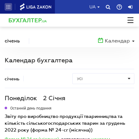
UA
БУХГАЛТЕР
.UA
січень
Календар
Календар бухгалтера
січень
УСІ
Понеділок
2 Січня
Останній день подання
звіту про виробництво продукції тваринництва та
кількість сільськогосподарських тварин за грудень
2022 року (форма № 24-сг (місячна))