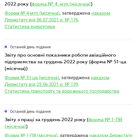
2022 року (
форма № 4-мтп (місячна)
)
Форма № 4-мтп (місячна)
, затверджена
наказом
Держстату від 06.07.2021 р. № 176
.
Статистика енергетики
Останній день подання
звіту про основні показники роботи авіаційного
підприємства за грудень 2022 року (форма № 51-ца
(місячна))
Форма № 51-ца (місячна)
, затверджена
наказом
Держстату від 25.06.2021 р. № 139
.
Статистика транспорту та дорожнього господарства
Останній день подання
звіту з праці за грудень 2022 року (
форма № 1-ПВ
(місячна)
)
Форма № 1-ПВ (місячна)
, затверджена
наказом Держстату