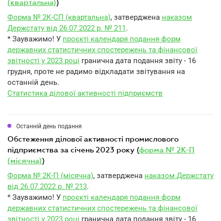
(квартальна)
)
Форма № 2К-СП (квартальна)
, затверджена
наказом
Держстату від 26.07.2022 р. № 211
.
* Зауважимо! У
проєкті календаря подання форм
державних статистичних спостережень та фінансової
звітності у 2023 році
гранична дата подання звіту - 16
грудня, проте не радимо відкладати звітування на
останній день.
Статистика ділової активності підприємств
Останній день подання
обстеження ділової активності промислового
підприємства за січень 2023 року (
форма № 2К-П
(місячна)
)
Форма № 2К-П (місячна)
, затверджена
наказом Держстату
від 26.07.2022 р. № 213
.
* Зауважимо! У
проєкті календаря подання форм
державних статистичних спостережень та фінансової
звітності у 2023 році
гранична дата подання звіту - 16