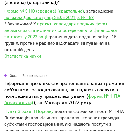
(зведена) (квартальна))*
Форма № 5-НО (зведена) (квартальна)
, затверджена
наказом Держстату від 25.06.2021 р. № 153
.
* Зауважимо! У
проєкті календаря подання форм
державних статистичних спостережень та фінансової
звітності у 2023 році
гранична дата подання звіту - 16
грудня, проте не радимо відкладати звітування на
останній день.
Статистика науки
Останній день подання
інформації про кількість працевлаштованих громадян
суб'єктами господарювання, які надають послуги з
посередництва у працевлаштуванні (
форма № 1-ПА
(квартальна)
), за IV квартал 2022 року
Пункт 3 розд. I Порядку
подання форми звітності № 1-ПА
"Інформація про кількість працевлаштованих громадян
суб'єктами господарювання, які надають послуги з
посередництва у працевлаштуванні", затвердженого