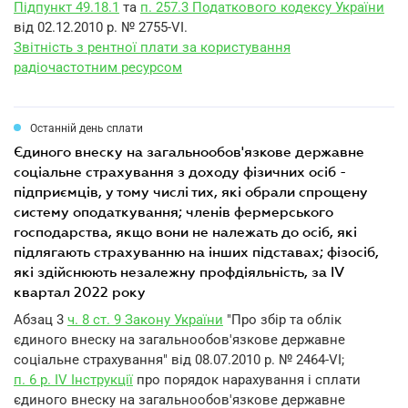
Підпункт 49.18.1
та
п. 257.3 Податкового кодексу України
від 02.12.2010 р. № 2755-VI.
Звітність з рентної плати за користування
радіочастотним ресурсом
Останній день сплати
єдиного внеску на загальнообов'язкове державне
соціальне страхування з доходу фізичних осіб -
підприємців, у тому числі тих, які обрали спрощену
систему оподаткування; членів фермерського
господарства, якщо вони не належать до осіб, які
підлягають страхуванню на інших підставах; фізосіб,
які здійснюють незалежну профдіяльність, за IV
квартал 2022 року
Абзац 3
ч. 8 ст. 9 Закону України
"Про збір та облік
єдиного внеску на загальнообов'язкове державне
соціальне страхування" від 08.07.2010 р. № 2464-VI;
п. 6 р. IV Інструкції
про порядок нарахування і сплати
єдиного внеску на загальнообов'язкове державне