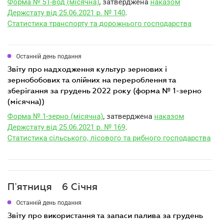
Форма № 51-вод (місячна)
, затверджена
наказом
Держстату від 25.06.2021 р. № 140
.
Статистика транспорту та дорожнього господарства
Останній день подання
звіту про надходження культур зернових і
зернобобових та олійних на перероблення та
зберігання за грудень 2022 року (форма № 1-зерно
(місячна))
Форма № 1-зерно (місячна)
, затверджена
наказом
Держстату від 25.06.2021 р. № 169
.
Статистика сільського, лісового та рибного господарства
Пʼятниця
6 Січня
Останній день подання
звіту про використання та запаси палива за грудень