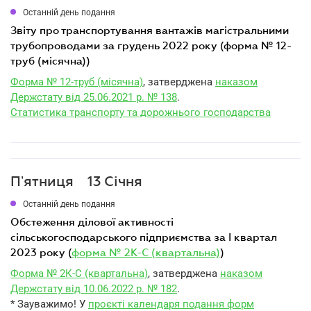
Останній день подання
звіту про транспортування вантажів магістральними
трубопроводами за грудень 2022 року (форма № 12-
труб (місячна))
Форма № 12-труб (місячна)
, затверджена
наказом
Держстату від 25.06.2021 р. № 138
.
Статистика транспорту та дорожнього господарства
Пʼятниця
13 Січня
Останній день подання
обстеження ділової активності
сільськогосподарського підприємства за I квартал
2023 року (
форма № 2К-С (квартальна)
)
Форма № 2К-С (квартальна)
, затверджена
наказом
Держстату від 10.06.2022 р. № 182
.
* Зауважимо! У
проєкті календаря подання форм