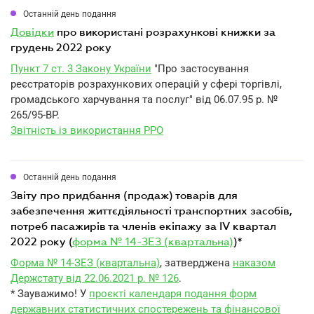
Останній день подання
довідки
про використані розрахункові книжки за
грудень 2022 року
Пункт 7 ст. 3 Закону України
"Про застосування
реєстраторів розрахункових операцій у сфері торгівлі,
громадського харчування та послуг" від 06.07.95 р. №
265/95-ВР.
Звітність із використання РРО
Останній день подання
звіту про придбання (продаж) товарів для
забезпечення життєдіяльності транспортних засобів,
потреб пасажирів та членів екіпажу за IV квартал
2022 року (
форма № 14-ЗЕЗ (квартальна)
)*
Форма № 14-ЗЕЗ (квартальна)
, затверджена
наказом
Держстату від 22.06.2021 р. № 126
.
* Зауважимо! У
проєкті календаря подання форм
державних статистичних спостережень та фінансової