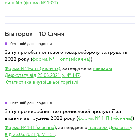
виробів (форма № 1-ОТ)
Вівторок
10 Січня
Останній день подання
звіту про обсяг оптового товарообороту за грудень
2022 року (
форма № 1-опт (місячна)
)
Форма № 1-опт (місячна)
, затверджена
наказом
Держстату від 25.06.2021 р. № 147
.
Статистика внутрішньої торгівлі
Останній день подання
звіту про виробництво промислової продукції за
видами за грудень 2022 року (
форма № 1-П (місячна)
)
Форма № 1-П (місячна)
, затверджена
наказом Держстату
від 25.06.2021 р. № 151
.