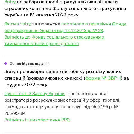
звіту
по заборгованості страхувальника зі сплати
страхових коштів до Фонду соціального страхування
України за IV квартал 2022 року
Форма звіту
, затверджена
постановою правління Фонду
соцстрахування України від 12.12.2018 р. № 28
.
Звітність до Фонду соціального страхування з
тимчасової втрати працездатності
Останній день подання
звіту про використання книг обліку розрахункових
операцій (розрахункових книжок) (
форма № ЗВР-1
) за
грудень 2022 року
Пункт 7 ст. 3 Закону України
"Про застосування
реєстраторів розрахункових операцій у сфері торгівлі,
громадського харчування та послуг" від 06.07.95 р. №
265/95-ВР.
Звітність із використання РРО