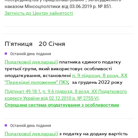
наказом Мінсоцполітики від 03.06.2019 р. № 851.
Звітність до Центру зайнятості
Пʼятниця
20 Січня
Останній день подання
податкової декларації
платника єдиного податку
третьої групи, який використовує особливості
оподаткування, встановлені
п. 9 підрозд. 8 розд. XX
"Перехідні положення" ПКУ
, за грудень 2022 року
Підпункт 49.18.1
,
п. 9.6 підрозд. 8 розд. XX Податкового
кодексу України від 02.12.2010 р. № 2755-VI
.
Спрощена система оподаткування з особливостями
Останній день подання
податкової декларації
з податку на додану вартість