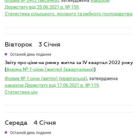
Форма № 24-сг (місячна)
, затверджена
наказом
Держстату від 25.06.2021 р. № 159
.
Статистика сільського, лісового та рибного господарства
Вівторок
3 Січня
Останній день подання
звіту про ціни на ринку житла за IV квартал 2022 року
(
форма № 1-ціни (житло) (квартальна)
)
Форма № 1-ціни (житло) (квартальна)
, затверджена
наказом Держстату від 17.06.2021 р. № 119
.
Статистика цін
Середа
4 Січня
Останній день подання