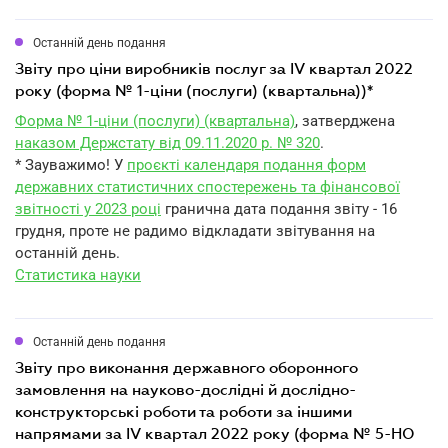
Останній день подання
звіту про ціни виробників послуг за IV квартал 2022
року (форма № 1-ціни (послуги) (квартальна))*
Форма № 1-ціни (послуги) (квартальна)
, затверджена
наказом Держстату від 09.11.2020 р. № 320
.
* Зауважимо! У
проєкті календаря подання форм
державних статистичних спостережень та фінансової
звітності у 2023 році
гранична дата подання звіту - 16
грудня, проте не радимо відкладати звітування на
останній день.
Статистика науки
Останній день подання
звіту про виконання державного оборонного
замовлення на науково-дослідні й дослідно-
конструкторські роботи та роботи за іншими
напрямами за IV квартал 2022 року (форма № 5-НО