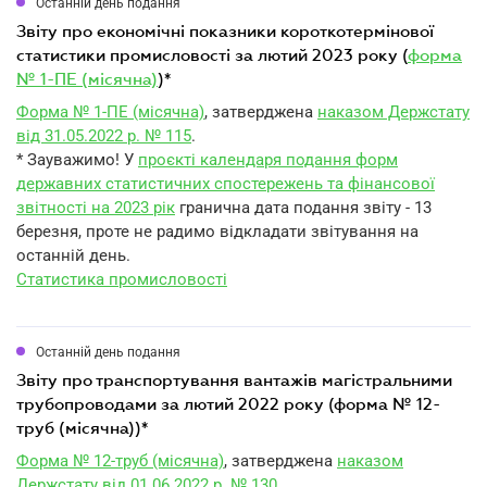
Останній день подання
звіту про економічні показники короткотермінової
статистики промисловості за лютий 2023 року (
форма
№ 1-ПЕ (місячна)
)*
Форма № 1-ПЕ (місячна)
, затверджена
наказом Держстату
від 31.05.2022 р. № 115
.
* Зауважимо! У
проєкті календаря подання форм
державних статистичних спостережень та фінансової
звітності на 2023 рік
гранична дата подання звіту - 13
березня, проте не радимо відкладати звітування на
останній день.
Статистика промисловості
Останній день подання
звіту про транспортування вантажів магістральними
трубопроводами за лютий 2022 року (форма № 12-
труб (місячна))*
Форма № 12-труб (місячна)
, затверджена
наказом
Держстату від 01.06.2022 р. № 130
.