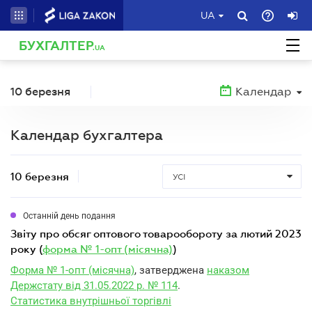
UA
БУХГАЛТЕР
.UA
10 березня
Календар
Календар бухгалтера
10 березня
УСІ
Останній день подання
звіту про обсяг оптового товарообороту за лютий 2023
року (
форма № 1-опт (місячна)
)
Форма № 1-опт (місячна)
, затверджена
наказом
Держстату від 31.05.2022 р. № 114
.
Статистика внутрішньої торгівлі