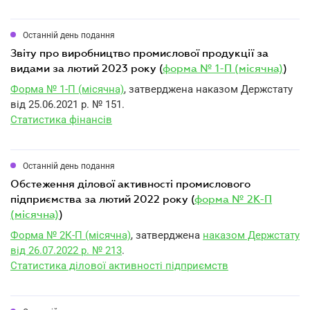
Останній день подання
звіту про виробництво промислової продукції за
видами за лютий 2023 року (
форма № 1-П (місячна)
)
Форма № 1-П (місячна)
, затверджена наказом Держстату
від 25.06.2021 р. № 151.
Статистика фінансів
Останній день подання
обстеження ділової активності промислового
підприємства за лютий 2022 року (
форма № 2К-П
(місячна)
)
Форма № 2К-П (місячна)
, затверджена
наказом Держстату
від 26.07.2022 р. № 213
.
Статистика ділової активності підприємств