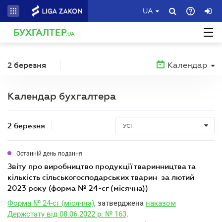
UA
БУХГАЛТЕР
.UA
2 березня
Календар
Календар бухгалтера
2 березня
УСІ
Останній день подання
звіту про виробництво продукції тваринництва та
кількість сільськогосподарських тварин за лютий
2023 року (форма № 24-сг (місячна))
Форма № 24-сг (місячна)
, затверджена
наказом
Держстату від 08.06.2022 р. № 163
.