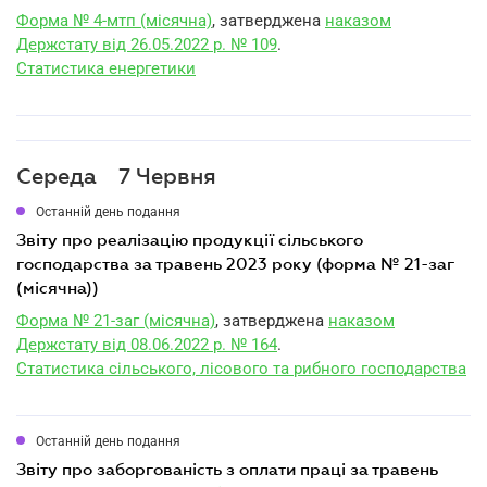
Форма № 4-мтп (місячна)
, затверджена
наказом
Держстату від 26.05.2022 р. № 109
.
Статистика енергетики
Середа
7 Червня
Останній день подання
звіту про реалізацію продукції сільського
господарства за травень 2023 року (форма № 21-заг
(місячна))
Форма № 21-заг (місячна)
, затверджена
наказом
Держстату від 08.06.2022 р. № 164
.
Статистика сільського, лісового та рибного господарства
Останній день подання
звіту про заборгованість з оплати праці за травень