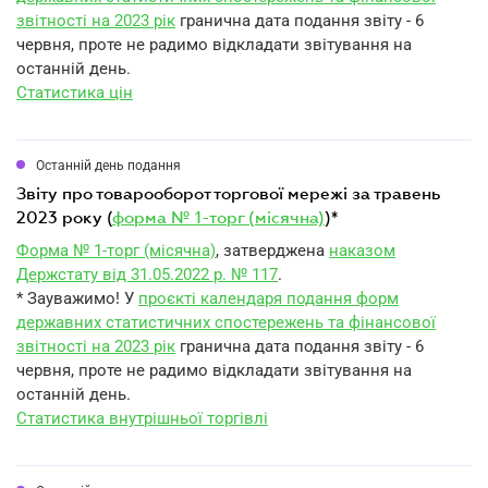
звітності на 2023 рік
гранична дата подання звіту - 6
червня, проте не радимо відкладати звітування на
останній день.
Статистика цін
Останній день подання
звіту про товарооборот торгової мережі за травень
2023 року (
форма № 1-торг (місячна)
)*
Форма № 1-торг (місячна)
, затверджена
наказом
Держстату від 31.05.2022 р. № 117
.
* Зауважимо! У
проєкті календаря подання форм
державних статистичних спостережень та фінансової
звітності на 2023 рік
гранична дата подання звіту - 6
червня, проте не радимо відкладати звітування на
останній день.
Статистика внутрішньої торгівлі