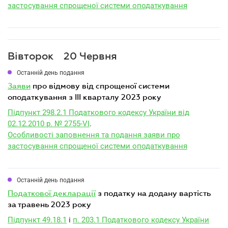
застосування спрощеної системи оподаткування
Вівторок
20 Червня
Останній день подання
заяви
про відмову від спрощеної системи
оподаткування з III кварталу 2023 року
Підпункт 298.2.1 Податкового кодексу України від
02.12.2010 р. № 2755-VI
.
Особливості заповнення та подання заяви про
застосування спрощеної системи оподаткування
Останній день подання
податкової декларації
з податку на додану вартість
за травень 2023 року
Підпункт 49.18.1
і
п. 203.1 Податкового кодексу України