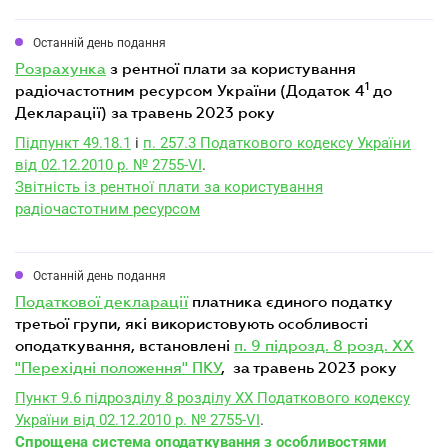
Останній день подання
розрахунка
з рентної плати за користування
1
радіочастотним ресурсом України (Додаток 4
до
Декларації) за травень 2023 року
Підпункт 49.18.1
і
п. 257.3 Податкового кодексу України
від 02.12.2010 р. № 2755-VI
.
Звітність із рентної плати за користування
радіочастотним ресурсом
Останній день подання
податкової декларації
платника єдиного податку
третьої групи, які використовують особливості
оподаткування, встановлені
п. 9 підрозд. 8 розд. XX
"Перехідні положення" ПКУ
, за травень 2023 року
Пункт 9.6 підрозділу 8 розділу XX Податкового кодексу
України від 02.12.2010 р. № 2755-VI
.
Спрощена система оподаткування з особливостями