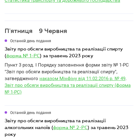
Статистика транспорту та дорожнього господарства
Пʼятниця
9 Червня
Останній день подання
звіту про обсяги виробництва та реалізації спирту
(
форма № 1-РС
) за травень 2023 року
Пункт 3 розд. I Порядку заповнення форми звіту № 1-РС
"Звіт про обсяги виробництва та реалізації спирту",
затвердженого
наказом Мінфіну від 11.02.2016 р. № 49
.
Звіт про обсяги виробництва та реалізації спирту (форма
№ 1-РС)
Останній день подання
звіту про обсяги виробництва та реалізації
алкогольних напоїв (
форма № 2-РС
) за травень 2023
року