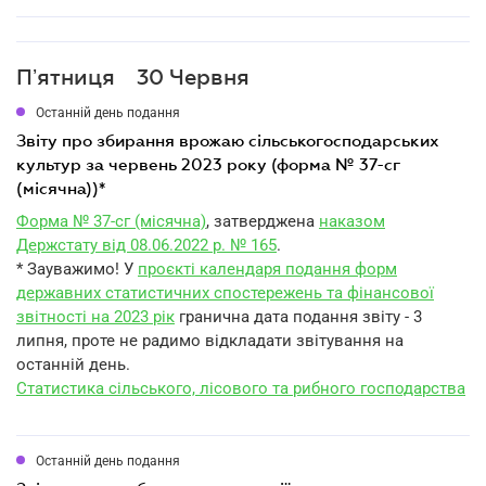
Пʼятниця
30 Червня
Останній день подання
звіту про збирання врожаю сільськогосподарських
культур за червень 2023 року (форма № 37-сг
(місячна))*
Форма № 37-сг (місячна)
, затверджена
наказом
Держстату від 08.06.2022 р. № 165
.
* Зауважимо! У
проєкті календаря подання форм
державних статистичних спостережень та фінансової
звітності на 2023 рік
гранична дата подання звіту - 3
липня, проте не радимо відкладати звітування на
останній день.
Статистика сільського, лісового та рибного господарства
Останній день подання