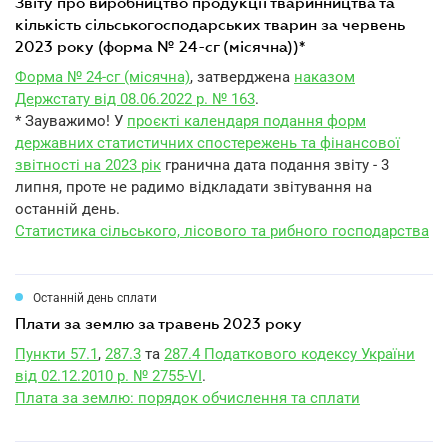
звіту про виробництво продукції тваринництва та
кількість сільськогосподарських тварин за червень
2023 року (форма № 24-сг (місячна))*
Форма № 24-сг (місячна)
, затверджена
наказом
Держстату від 08.06.2022 р. № 163
.
* Зауважимо! У
проєкті календаря подання форм
державних статистичних спостережень та фінансової
звітності на 2023 рік
гранична дата подання звіту - 3
липня, проте не радимо відкладати звітування на
останній день.
Статистика сільського, лісового та рибного господарства
Останній день сплати
плати за землю за травень 2023 року
Пункти 57.1
,
287.3
та
287.4 Податкового кодексу України
від 02.12.2010 р. № 2755-VI
.
Плата за землю: порядок обчислення та сплати