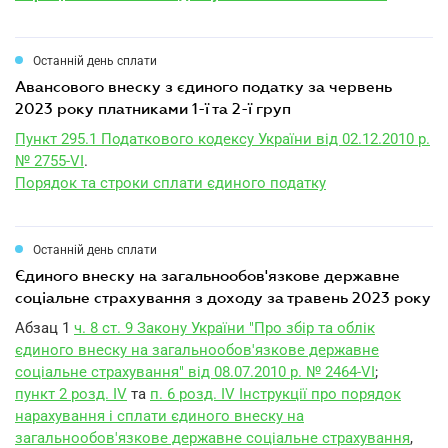
Останній день сплати
авансового внеску з єдиного податку за червень
2023 року платниками 1-ї та 2-ї груп
Пункт 295.1 Податкового кодексу України від 02.12.2010 р.
№ 2755-VI
.
Порядок та строки сплати єдиного податку
Останній день сплати
єдиного внеску на загальнообов'язкове державне
соціальне страхування з доходу за травень 2023 року
Абзац 1
ч. 8 ст. 9 Закону України "Про збір та облік
єдиного внеску на загальнообов'язкове державне
соціальне страхування" від 08.07.2010 р. № 2464-VI
;
пункт 2 розд. IV
та
п. 6 розд. IV Інструкції про порядок
нарахування і сплати єдиного внеску на
загальнообов'язкове державне соціальне страхування
,