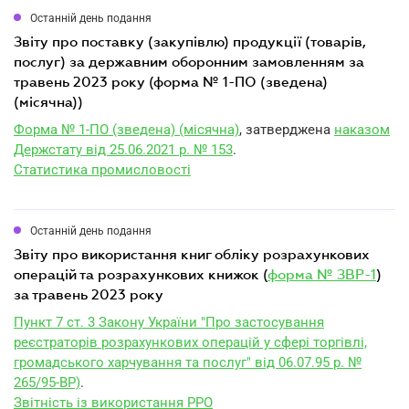
Останній день подання
звіту про поставку (закупівлю) продукції (товарів,
послуг) за державним оборонним замовленням за
травень 2023 року (форма № 1-ПО (зведена)
(місячна))
Форма № 1-ПО (зведена) (місячна)
, затверджена
наказом
Держстату від 25.06.2021 р. № 153
.
Статистика промисловості
Останній день подання
звіту про використання книг обліку розрахункових
операцій та розрахункових книжок (
форма № ЗВР-1
)
за травень 2023 року
Пункт 7 ст. 3 Закону України "Про застосування
реєстраторів розрахункових операцій у сфері торгівлі,
громадського харчування та послуг" від 06.07.95 р. №
265/95-ВР)
.
Звітність із використання РРО