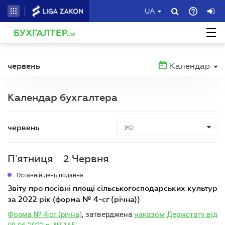
UA
БУХГАЛТЕР
.UA
червень
Календар
Календар бухгалтера
червень
УСІ
Пʼятниця
2 Червня
Останній день подання
звіту про посівні площі сільськогосподарських культур
за 2022 рік (форма № 4-сг (річна))
Форма № 4-сг (річна)
, затверджена
наказом Держстату від