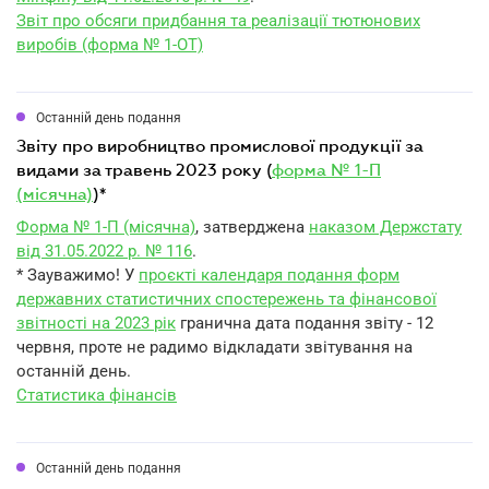
Звіт про обсяги придбання та реалізації тютюнових
виробів (форма № 1-ОТ)
Останній день подання
звіту про виробництво промислової продукції за
видами за травень 2023 року (
форма № 1-П
(місячна)
)*
Форма № 1-П (місячна)
, затверджена
наказом Держстату
від 31.05.2022 р. № 116
.
* Зауважимо! У
проєкті календаря подання форм
державних статистичних спостережень та фінансової
звітності на 2023 рік
гранична дата подання звіту - 12
червня, проте не радимо відкладати звітування на
останній день.
Статистика фінансів
Останній день подання