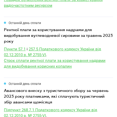
радіочастотним ресурсом
Останній день сплати
рентної плати за користування надрами для
видобування вуглеводневої сировини за травень 2023
року
Пункти 57.1
і
257.5 Податкового кодексу України від
02.12.2010 р. № 2755-VI
.
Строк сплати рентної плати за користування надрами
для видобування корисних копалин
Останній день сплати
авансового внеску з туристичного збору за червень
2023 року платниками, які сплачують туристичний
збір авансами щомісяця
Підпункт 268.7.1 Податкового кодексу України від
02.12.2010 р. № 2755-VI
.