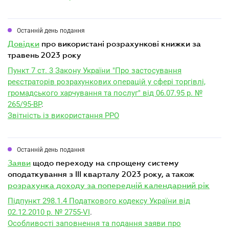
Останній день подання
довідки
про використані розрахункові книжки за
травень 2023 року
Пункт 7 ст. 3 Закону України "Про застосування
реєстраторів розрахункових операцій у сфері торгівлі,
громадського харчування та послуг" від 06.07.95 р. №
265/95-ВР
.
Звітність із використання РРО
Останній день подання
заяви
щодо переходу на спрощену систему
оподаткування з III кварталу 2023 року, а також
розрахунка доходу за попередній календарний рік
Підпункт 298.1.4 Податкового кодексу України від
02.12.2010 р. № 2755-VI
.
Особливості заповнення та подання заяви про