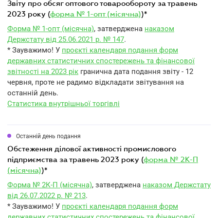
звіту про обсяг оптового товарообороту за травень
2023 року (
форма № 1-опт (місячна)
)*
Форма № 1-опт (місячна)
, затверджена
наказом
Держстату від 25.06.2021 р. № 147
.
* Зауважимо! У
проєкті календаря подання форм
державних статистичних спостережень та фінансової
звітності на 2023 рік
гранична дата подання звіту - 12
червня, проте не радимо відкладати звітування на
останній день.
Статистика внутрішньої торгівлі
Останній день подання
обстеження ділової активності промислового
підприємства за травень 2023 року (
форма № 2К-П
(місячна)
)*
Форма № 2К-П (місячна)
, затверджена
наказом Держстату
від 26.07.2022 р. № 213
.
* Зауважимо! У
проєкті календаря подання форм
державних статистичних спостережень та фінансової