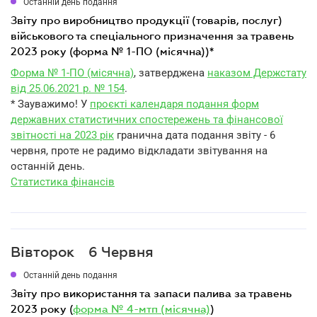
Останній день подання
звіту про виробництво продукції (товарів, послуг)
військового та спеціального призначення за травень
2023 року (форма № 1-ПО (місячна))*
Форма № 1-ПО (місячна)
, затверджена
наказом Держстату
від 25.06.2021 р. № 154
.
* Зауважимо! У
проєкті календаря подання форм
державних статистичних спостережень та фінансової
звітності на 2023 рік
гранична дата подання звіту - 6
червня, проте не радимо відкладати звітування на
останній день.
Статистика фінансів
Вівторок
6 Червня
Останній день подання
звіту про використання та запаси палива за травень
2023 року (
форма № 4-мтп (місячна)
)