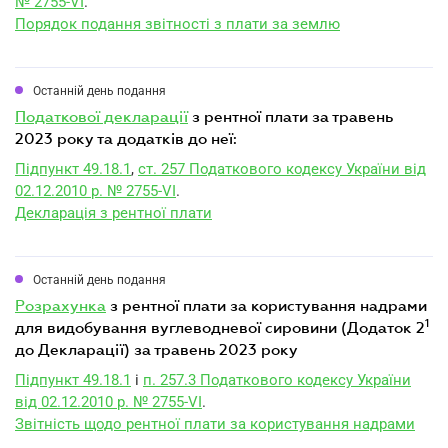
№ 2755-VI
.
Порядок подання звітності з плати за землю
Останній день подання
податкової декларації
з рентної плати за травень
2023 року та додатків до неї:
Підпункт 49.18.1
,
ст. 257 Податкового кодексу України від
02.12.2010 р. № 2755-VI
.
Декларація з рентної плати
Останній день подання
розрахунка
з рентної плати за користування надрами
1
для видобування вуглеводневої сировини (Додаток 2
до Декларації) за травень 2023 року
Підпункт 49.18.1
і
п. 257.3 Податкового кодексу України
від 02.12.2010 р. № 2755-VI
.
Звітність щодо рентної плати за користування надрами