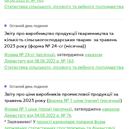
08.06.2022 р. № 165
.
Статистика сільського, лісового та рибного господарства
Останній день подання
звіту про виробництво продукції тваринництва та
кількість сільськогосподарських тварин за травень
2023 року (форма № 24-сг (місячна))
Форма № 24-сг (місячна)
, затверджена
наказом
Держстату від 08.06.2022 р. № 163
.
Статистика сільського, лісового та рибного господарства
Останній день подання
звіту про ціни виробників промислової продукції за
травень 2023 року (
форма № 1-ціни (пром) (місячна)
)
Форма № 1-ціни (пром) (місячна)
, затверджена
наказом
Держстату від 04.05.2022 р. № 76
.
* Зауважимо! У
проєкті календаря подання форм
державних статистичних спостережень та фінансової