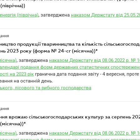
(піврічна))
нергія (піврічна)
, затверджена
наказом Держстату від 25.05.2
дання
нь 2023 року (форма № 24-сг (місячна))*
ісячна)
, затверджена
наказом Держстату від 08.06.2022 р. № 1
алендарі подання форм державних статистичних спостережен
ості на 2023 рік
гранична дата подання звіту - 4 вересня, прот
вання на останній день.
ького, лісового та рибного господарства
дання
(місячна))*
ісячна)
, затверджена
наказом Держстату від 08.06.2022 р. № 1