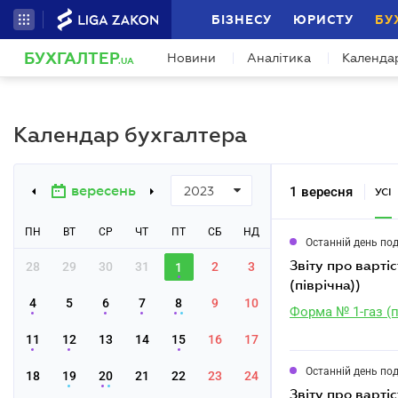
БІЗНЕСУ
ЮРИСТУ
БУ
БУХГАЛТЕР
Новини
Аналітика
Календа
.UA
Календар бухгалтера
вересень
1 вересня
2023
УСІ
ПН
ВТ
СР
ЧТ
ПТ
СБ
НД
Останній день по
звіту про вартість природного газу, який постачається споживачам (форма № 1-газ
28
29
30
31
2
3
1
(піврічна))
4
5
6
7
8
9
10
Форма № 1-газ (п
11
12
13
14
15
16
17
Останній день по
18
19
20
21
22
23
24
звіту про вартість електроенергії, яка постачається споживачам (форма 1-