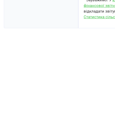
* Зауважимо! У
к
фінансової звітн
відкладати звіту
Статистика сільс