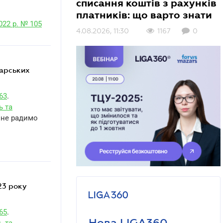
списання коштів з рахунків
платників: що варто знати
022 р. № 105
4.08.2026, 11:30
1167
0
63
.
ь та
е не радимо
65
.
Нова LIGA360