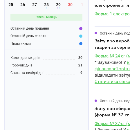
25
26
27
28
29
30
1
електроенергія 
Форма 1-електрое
Увесь місяць
Останній день подання
Останній день по
Останній день сплати
звіту про виробництво продукції тваринництва та кількість сільськогосподарських
Практикуми
тварин за серпе
Форма № 24-сг (м
Календарних днів
30
* Зауважимо! У
к
Робочих днів
21
фінансової звітн
Свята та вихідні дні
9
відкладати звіту
Статистика сільс
Останній день по
звіту про збирання врожаю сільськогосподарських культур за серпень 2023 року
(форма № 37-сг 
Форма № 37-сг (м