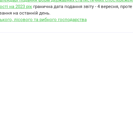
алендарі подання форм державних статистичних спостережен
ості на 2023 рік
гранична дата подання звіту - 4 вересня, прот
вання на останній день.
ького, лісового та рибного господарства