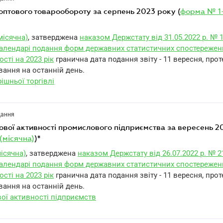
г оптового товарообороту за серпень 2023 року (
форма № 1
місячна)
, затверджена
наказом Держстату від 31.05.2022 р. № 
алендарі подання форм державних статистичних спостережен
ості на 2023 рік
гранична дата подання звіту - 11 вересня, про
вання на останній день.
ішньої торгівлі
дання
(місячна)
)*
ісячна)
, затверджена
наказом Держстату від 26.07.2022 р. № 2
алендарі подання форм державних статистичних спостережен
ості на 2023 рік
гранична дата подання звіту - 11 вересня, про
вання на останній день.
вої активності підприємств