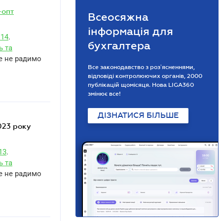
-опт
Всеосяжна
інформація для
114
.
бухгалтера
ь та
те не радимо
Все законодавство з розʼясненнями,
відповіді контролюючих органів, 2000
публікацій щомісяця. Нова LIGA360
змінює все!
ДІЗНАТИСЯ БІЛЬШЕ
13
.
ь та
те не радимо