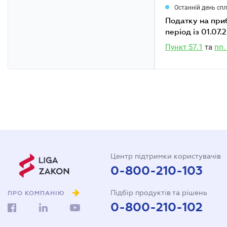
Останній день сп
податку на прибуток підприємств виробниками сільськогосподарської продукції за
період із 01.07
Пункт 57.1
та
пп.
Центр підтримки користувачів
0-800-210-103
Підбір продуктів та рішень
ПРО КОМПАНІЮ
0-800-210-102