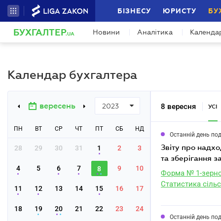
БІЗНЕСУ
ЮРИСТУ
БУ
БУХГАЛТЕР
Новини
Аналітика
Календа
.UA
Календар бухгалтера
вересень
8 вересня
2023
УСІ
ПН
ВТ
СР
ЧТ
ПТ
СБ
НД
Останній день по
звіту про надходження культур зернових і зернобобових та олійних на перероблення
28
29
30
31
1
2
3
та зберігання з
4
5
6
7
9
10
8
Форма № 1-зерно
Статистика сільс
11
12
13
14
15
16
17
18
19
20
21
22
23
24
Останній день по