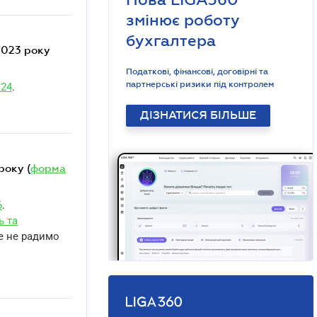
змінює роботу
бухгалтера
Податкові, фінансові, договірні та
партнерські ризики під контролем
124
.
ДІЗНАТИСЯ БІЛЬШЕ
року (
форма
6
.
ь та
те не радимо