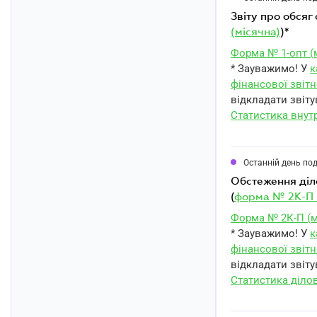
звіту про обся
(місячна)
)*
Форма № 1-опт (
* Зауважимо! У
к
фінансової звітн
відкладати звіту
Статистика внутр
Останній день по
обстеження ділової активності промислового підприємства за вересень 2023 року
(
форма № 2К-П 
Форма № 2К-П (м
* Зауважимо! У
к
фінансової звітн
відкладати звіту
Статистика діло