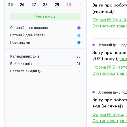
25
26
27
28
29
30
1
звіту про роботу міського електротранспорту за серпень 2023 року (форма № 2-етр
(місячна))
Увесь місяць
Форма № 2-етр (
Статистика тран
Останній день подання
Останній день сплати
Практикуми
Останній день по
звіту про перевезення вантажів та пасажирів автомобільним транспортом за серпень
Календарних днів
30
2023 року (
форм
Робочих днів
21
Форма № 51-авто
Свята та вихідні дні
9
Статистика тран
Останній день по
звіту про роботу підприємства водного транспорту за серпень 2023 року (форма № 51-
вод (місячна))
Форма № 51-вод 
Статистика тран