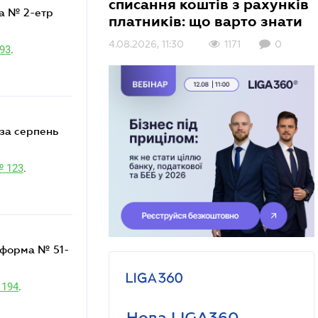
списання коштів з рахунків
платників: що варто знати
4.08.2026, 11:30
1171
0
193
.
№ 123
.
 194
.
Нова LIGA360