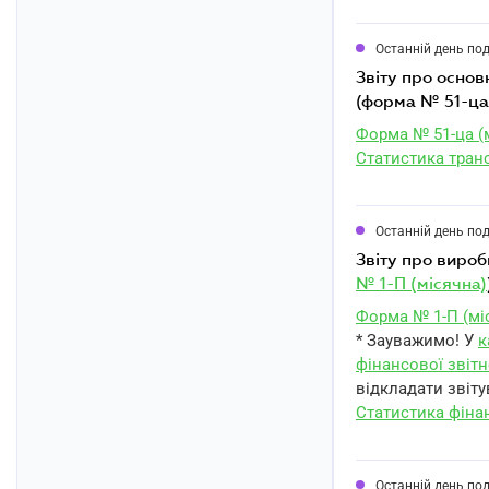
Останній день по
звіту про основні показники роботи авіаційного підприємства за серпень 2023 року
(форма № 51-ца 
Форма № 51-ца (
Статистика тран
Останній день по
звіту про виро
№ 1-П (місячна)
Форма № 1-П (мі
* Зауважимо! У
к
фінансової звітн
відкладати звіту
Статистика фіна
Останній день по