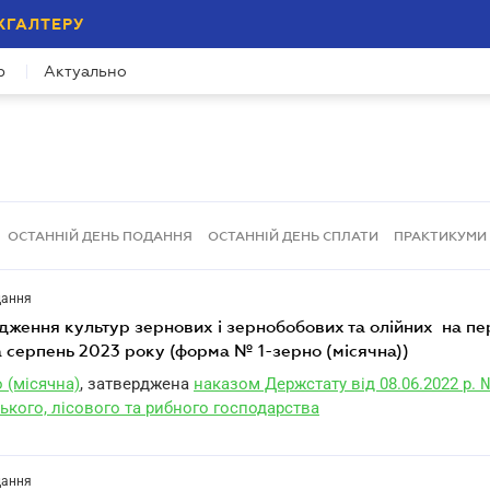
ХГАЛТЕРУ
р
Актуально
ОСТАННІЙ ДЕНЬ ПОДАННЯ
ОСТАННІЙ ДЕНЬ СПЛАТИ
ПРАКТИКУМИ
дання
а серпень 2023 року (форма № 1-зерно (місячна))
 (місячна)
, затверджена
наказом Держстату від 08.06.2022 р. 
ького, лісового та рибного господарства
дання