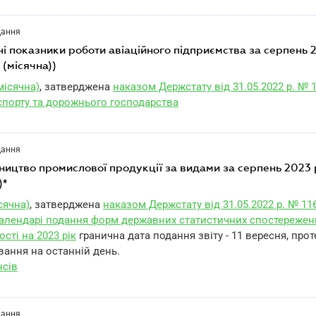
дання
(місячна))
місячна)
, затверджена
наказом Держстату від 31.05.2022 р. № 
спорту та дорожнього господарства
дання
бництво промислової продукції за видами за серпень 2023 
)*
сячна)
, затверджена
наказом Держстату від 31.05.2022 р. № 11
алендарі подання форм державних статистичних спостережен
ості на 2023 рік
гранична дата подання звіту - 11 вересня, про
вання на останній день.
нсів
дання