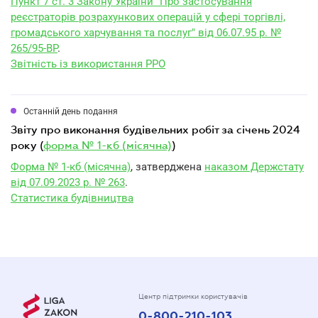
Пункт 7 ст. 3 Закону України "Про застосування
реєстраторів розрахункових операцій у сфері торгівлі,
громадського харчування та послуг" від 06.07.95 р. №
265/95-ВР
.
Звітність із використання РРО
Останній день подання
звіту про виконання будівельних робіт за січень 2024
року (
форма № 1-кб (місячна)
)
Форма № 1-кб (місячна)
, затверджена
наказом Держстату
від 07.09.2023 р. № 263
.
Статистика будівництва
Центр підтримки користувачів
0-800-210-103