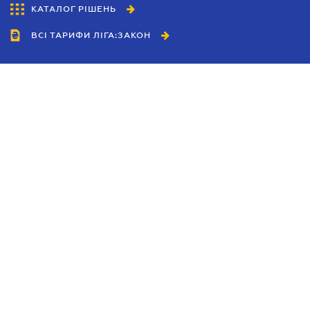
КАТАЛОГ РІШЕНЬ
ВСІ ТАРИФИ ЛІГА:ЗАКОН
Співробітництво
Агенти
Дилери
Політика конфіденційності
Умови використання сайту
Реклама
Блог
Новини компанії
Керівництва
Каталоги компаній
Теми в центрі уваги