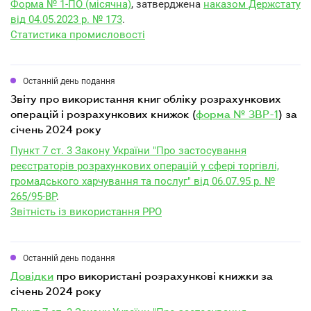
Форма № 1-ПО (місячна)
, затверджена
наказом Держстату
від 04.05.2023 р. № 173
.
Статистика промисловості
Останній день подання
звіту про використання книг обліку розрахункових
операцій і розрахункових книжок (
форма № ЗВР-1
) за
січень 2024 року
Пункт 7 ст. 3 Закону України "Про застосування
реєстраторів розрахункових операцій у сфері торгівлі,
громадського харчування та послуг" від 06.07.95 р. №
265/95-ВР
.
Звітність із використання РРО
Останній день подання
довідки
про використані розрахункові книжки за
січень 2024 року