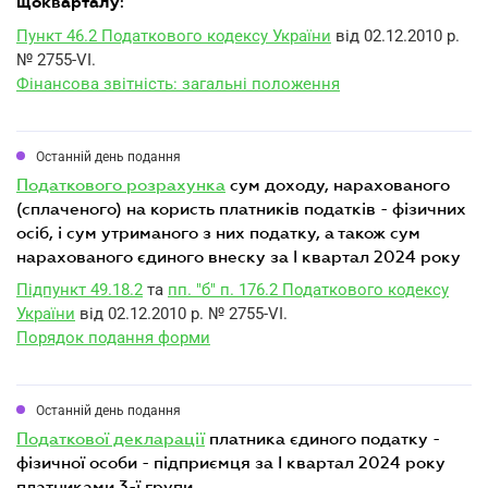
:
щокварталу
Пункт 46.2 Податкового кодексу України
від 02.12.2010 р.
№ 2755-VI.
Фінансова звітність: загальні положення
Останній день подання
податкового розрахунка
сум доходу, нарахованого
(сплаченого) на користь платників податків - фізичних
осіб, і сум утриманого з них податку, а також сум
нарахованого єдиного внеску за I квартал 2024 року
Підпункт 49.18.2
та
пп. "б" п. 176.2 Податкового кодексу
України
від 02.12.2010 р. № 2755-VI.
Порядок подання форми
Останній день подання
податкової декларації
платника єдиного податку -
фізичної особи - підприємця за I квартал 2024 року
платниками 3-ї групи