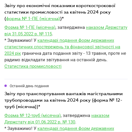
звіту про економічні показники короткострокової
статистики промисловості за квітень 2024 року
(
форма № 1-ПЕ (місячна)
)*
Форма № 1-ПЕ (місячна)
, затверджена
наказом Держстату
від 31.05.2022 р. № 115
.
* Зауважимо! У
календарі подання форм державних
статистичних спостережень та фінансової звітності на
2024 рік
гранична дата подання звіту - 13 травня, проте не
радимо відкладати звітування на останній день.
Статистика промисловості
Останній день подання
звіту про транспортування вантажів магістральними
трубопроводами за квітень 2024 року (форма № 12-
труб (місячна))*
Форма № 12-труб (місячна)
, затверджена
наказом
Держстату від 01.06.2022 р. № 130
.
* Зауважимо! У
календарі подання форм державних