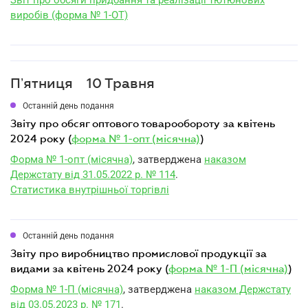
Звіт про обсяги придбання та реалізації тютюнових
виробів (форма № 1-ОТ)
Пʼятниця
10 Травня
Останній день подання
звіту про обсяг оптового товарообороту за квітень
2024 року (
форма № 1-опт (місячна)
)
Форма № 1-опт (місячна)
, затверджена
наказом
Держстату від 31.05.2022 р. № 114
.
Статистика внутрішньої торгівлі
Останній день подання
звіту про виробництво промислової продукції за
видами за квітень 2024 року (
форма № 1-П (місячна)
)
Форма № 1-П (місячна)
, затверджена
наказом Держстату
від 03.05.2023 р. № 171
.