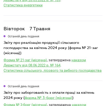
Держстату від 26.05.2022 р. № 109
.
Статистика енергетики
Вівторок
7 Травня
Останній день подання
звіту про реалізацію продукції сільського
господарства за квітень 2024 року (форма № 21-заг
(місячна))
Форма № 21-заг (місячна)
, затверджена
наказом
Держстату від 08.06.2022 р. № 164
.
Статистика сільського, лісового та рибного господарства
Останній день подання
звіту про заборгованість з оплати праці за квітень
2024 року (
форма № 3-борг (місячна)
)
Форма № 3-борг (місячна)
, затверджена
наказом