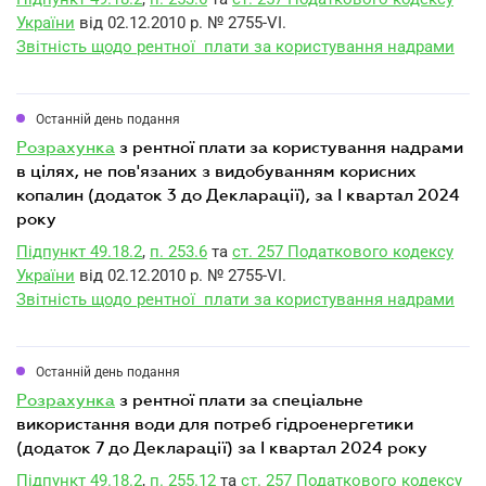
України
від 02.12.2010 р. № 2755-VI.
Звітність щодо рентної плати за користування надрами
Останній день подання
розрахунка
з рентної плати за користування надрами
в цілях, не пов'язаних з видобуванням корисних
копалин (додаток 3 до Декларації), за I квартал 2024
року
Підпункт 49.18.2
,
п. 253.6
та
ст. 257 Податкового кодексу
України
від 02.12.2010 р. № 2755-VI.
Звітність щодо рентної плати за користування надрами
Останній день подання
розрахунка
з рентної плати за спеціальне
використання води для потреб гідроенергетики
(додаток 7 до Декларації) за I квартал 2024 року
Підпункт 49.18.2
,
п. 255.12
та
ст. 257 Податкового кодексу