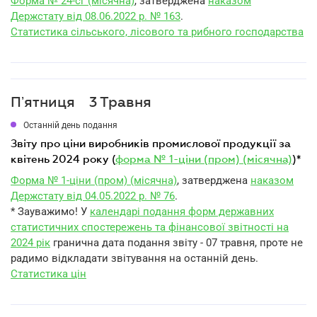
Форма № 24-сг (місячна)
, затверджена
наказом
Держстату від 08.06.2022 р. № 163
.
Статистика сільського, лісового та рибного господарства
Пʼятниця
3 Травня
Останній день подання
звіту про ціни виробників промислової продукції за
квітень 2024 року (
форма № 1-ціни (пром) (місячна)
)*
Форма № 1-ціни (пром) (місячна)
, затверджена
наказом
Держстату від 04.05.2022 р. № 76
.
* Зауважимо! У
календарі подання форм державних
статистичних спостережень та фінансової звітності на
2024 рік
гранична дата подання звіту - 07 травня, проте не
радимо відкладати звітування на останній день.
Статистика цін