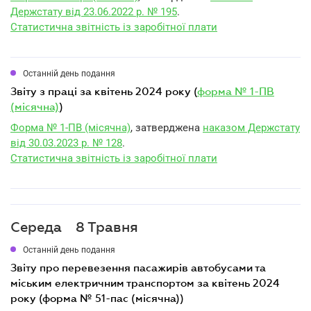
Держстату від 23.06.2022 р. № 195
.
Статистична звітність із заробітної плати
Останній день подання
звіту з праці за квітень 2024 року (
форма № 1-ПВ
(місячна)
)
Форма № 1-ПВ (місячна)
, затверджена
наказом Держстату
від 30.03.2023 р. № 128
.
Статистична звітність із заробітної плати
Середа
8 Травня
Останній день подання
звіту про перевезення пасажирів автобусами та
міським електричним транспортом за квітень 2024
року (форма № 51-пас (місячна))