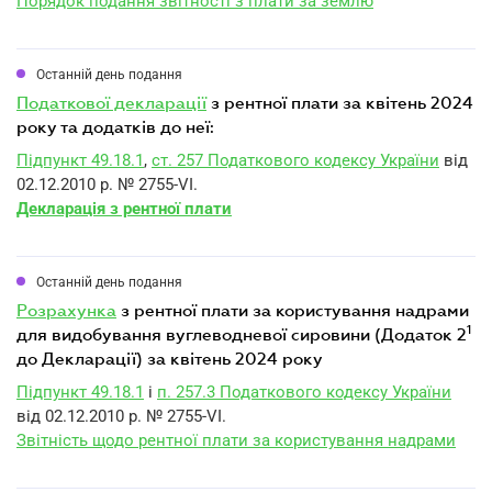
Порядок подання звітності з плати за землю
Останній день подання
податкової декларації
з рентної плати за квітень 2024
року та додатків до неї:
Підпункт 49.18.1
,
ст. 257 Податкового кодексу України
від
02.12.2010 р. № 2755-VI.
Декларація з рентної плати
Останній день подання
розрахунка
з рентної плати за користування надрами
1
для видобування вуглеводневої сировини (Додаток 2
до Декларації) за квітень 2024 року
Підпункт 49.18.1
і
п. 257.3 Податкового кодексу України
від 02.12.2010 р. № 2755-VI.
Звітність щодо рентної плати за користування надрами