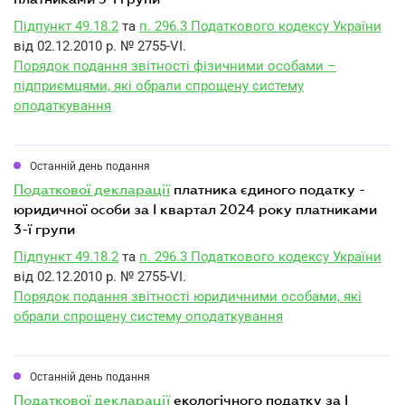
Підпункт 49.18.2
та
п. 296.3 Податкового кодексу України
від 02.12.2010 р. № 2755-VI.
Порядок подання звітності фізичними особами –
підприємцями, які обрали спрощену систему
оподаткування
Останній день подання
податкової декларації
платника єдиного податку -
юридичної особи за I квартал 2024 року платниками
3-ї групи
Підпункт 49.18.2
та
п. 296.3 Податкового кодексу України
від 02.12.2010 р. № 2755-VI.
Порядок подання звітності юридичними особами, які
обрали спрощену систему оподаткування
Останній день подання
податкової декларації
екологічного податку за I