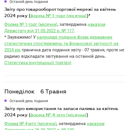
Останній день подання
звіту про товарооборот торгової мережі за квітень
2024 року (
форма № 1-торг (місячна)
)*
Форма № 1-торг (місячна)
, затверджена
наказом
Держстату від 31.05.2022 р. № 117
.
* Зауважимо! У
календарі подання форм державних
статистичних спостережень та фінансової звітності на
2024 рік
гранична дата подання звіту - 07 травня, проте не
радимо відкладати звітування на останній день.
Статистика внутрішньої торгівлі
Понеділок
6 Травня
Останній день подання
звіту про використання та запаси палива за квітень
2024 року (
форма № 4-мтп (місячна)
)
Форма № 4-мтп (місячна)
, затверджена
наказом