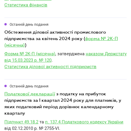
Статистика фінансів
Останній день подання
обстеження ділової активності промислового
підприємства за квітень 2024 року (
форма № 2К-П
(місячна)
)
Форма № 2К-П (місячна)
, затверджена
наказом Держстату
від 15.03.2023 р. № 120
.
Статистика ділової активності підприємств
Останній день подання
податкової декларації
з податку на прибуток
підприємств за I квартал 2024 року для платників, у
яких податковий період дорівнює календарному
кварталу
Підпункт 49.18.2
та
п. 137.4 Податкового кодексу України
від 02.12.2010 р. № 2755-VI.