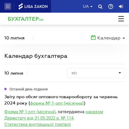
UA
БУХГАЛТЕР
.UA
10 липня
Календар
Календар бухгалтера
10 липня
УСІ
Останній день подання
звіту про обсяг оптового товарообороту за червень
2024 року (
форма № 1-опт (місячна)
)
Форма № 1-опт (місячна)
, затверджена
наказом
Держстату від 31.05.2022 р. № 114
.
Статистика внутрішньої торгівлі