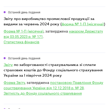
Останній день подання
звіту про виробництво промислової продукції за
видами за червень 2024 року (
форма № 1-П (місячна)
)
Форма № 1-П (місячна)
, затверджена
наказом Держстату
від 03.05.2023 р. № 171
.
Статистика фінансів
Останній день подання
звіту
по заборгованості страхувальника зі сплати
страхових коштів до Фонду соціального страхування
України за I півріччя 2024 року
Форма Звіту
, затверджена
постановою Правління Фонду
соцстрахування України від 12.12.2018 р. № 28
.
Звітність до Фонду соціального страхування