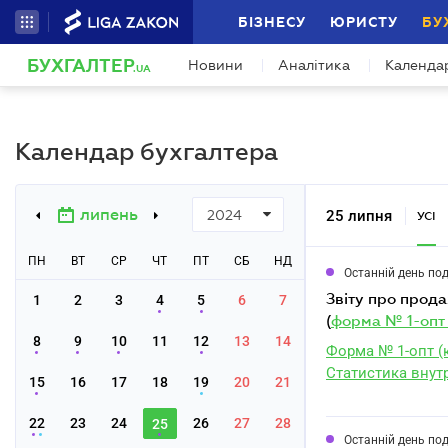
БІЗНЕСУ
ЮРИСТУ
БУ
БУХГАЛТЕР
Новини
Аналітика
Календа
.UA
Календар бухгалтера
липень
25 липня
2024
УСІ
ПН
ВТ
СР
ЧТ
ПТ
СБ
НД
Останній день по
звіту про продаж і запаси товарів (продукції) в оптовій торгівлі за II квартал 2024 року
1
2
3
4
5
6
7
(
форма № 1-опт 
8
9
10
11
12
13
14
Форма № 1-опт (
Статистика внутр
15
16
17
18
19
20
21
22
23
24
26
27
28
25
Останній день по