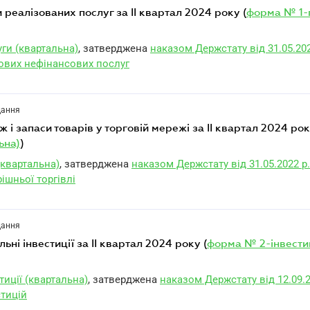
ги реалізованих послуг за II квартал 2024 року (
форма № 1-
ги (квартальна)
, затверджена
наказом Держстату від 31.05.202
ових нефінансових послуг
дання
ж і запаси товарів у торговій мережі за II квартал 2024 рок
ьна)
)
(квартальна)
, затверджена
наказом Держстату від 31.05.2022 р
ішньої торгівлі
дання
альні інвестиції за II квартал 2024 року (
форма № 2-інвести
иції (квартальна)
, затверджена
наказом Держстату від 12.09.
стицій