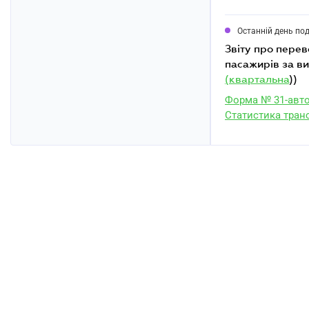
Останній день по
звіту про перевезення автомобільним транспортом вантажів за видами вантажів та
пасажирів за ви
(квартальна
))
Форма № 31-авто
Статистика тран