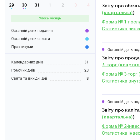
29
30
31
1
2
3
4
звіту про обся
(квартальна)
)
Увесь місяць
Форма № 1-послу
Статистика ринк
Останній день подання
Останній день сплати
Практикуми
Останній день по
звіту про прода
Календарних днів
31
3-торг (квартал
Робочих днів
23
Форма № 3-торг 
Свята та вихідні дні
8
Статистика внутр
Останній день по
звіту про капіт
(квартальна)
)
Форма № 2-інвест
Статистика інве