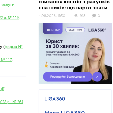
списання коштів з рахунків
послуги
платників: що варто знати
4.08.2026, 11:30
918
0
2 р. № 119
.
у (
форма №
. № 117
.
ції
2023 р. № 264
.
Нова LIGA360