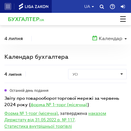
UA
БУХГАЛТЕР
.UA
4 липня
Календар
Календар бухгалтера
4 липня
УСІ
Останній день подання
звіту про товарооборот торгової мережі за червень
2024 року (
форма № 1-торг (місячна)
)
Форма № 1-торг (місячна)
, затверджена
наказом
Держстату від 31.05.2022 р. № 117
.
Статистика внутрішньої торгівлі