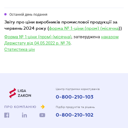
Останній день подання
звіту про ціни виробників промислової продукції за
червень 2024 року (
форма № 1-ціни (пром) (місячна
))
Форма № 1-ціни (пром) (місячна)
, затверджена
наказом
Держстату від 04.05.2022 р. № 76
.
Статистика цін
Центр підтримки користувачів
0-800-210-103
ПРО КОМПАНІЮ
Підбір продуктів та рішень
0-800-210-102