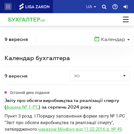
UA
БУХГАЛТЕР
.UA
9 вересня
Календар
Календар бухгалтера
9 вересня
УСІ
Останній день подання
звіту про обсяги виробництва та реалізації спирту
(
форма № 1-РС
) за серпень 2024 року
Пункт 3 розд. I Порядку заповнення форми звіту № 1-РС
"Звіт про обсяги виробництва та реалізації спирту",
затвердженого
наказом Мінфіну від 11.02.2016 р. № 49
.