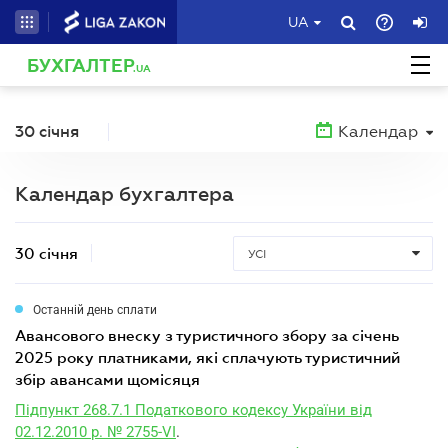
UA
БУХГАЛТЕР
.UA
30 січня
Календар
Календар бухгалтера
30 січня
УСІ
Останній день сплати
авансового внеску з туристичного збору за січень
2025 року платниками, які сплачують туристичний
збір авансами щомісяця
Підпункт 268.7.1 Податкового кодексу України від
02.12.2010 р. № 2755-VI
.