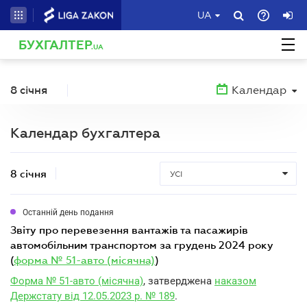
UA
БУХГАЛТЕР
.UA
8 січня
Календар
Календар бухгалтера
8 січня
УСІ
Останній день подання
звіту про перевезення вантажів та пасажирів
автомобільним транспортом за грудень 2024 року
(
форма № 51-авто (місячна)
)
Форма № 51-авто (місячна)
, затверджена
наказом
Держстату від 12.05.2023 р. № 189
.