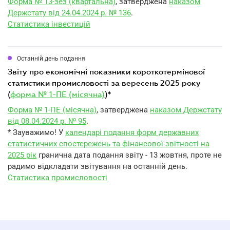
Форма № 13-зез (квартальна)
, затверджена
наказом
Держстату від 24.04.2024 р. № 136
.
Статистика інвестицій
Останній день подання
звіту про економічні показники короткотермінової
статистики промисловості за вересень 2025 року
(
форма № 1-ПЕ (місячна)
)*
Форма № 1-ПЕ (місячна)
, затверджена
наказом Держстату
від 08.04.2024 р. № 95
.
* Зауважимо! У
календарі подання форм державних
статистичних спостережень та фінансової звітності на
2025 рік
гранична дата подання звіту - 13 жовтня, проте не
радимо відкладати звітування на останній день.
Статистика промисловості