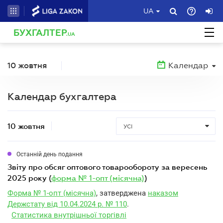
UA
БУХГАЛТЕР
.UA
10 жовтня
Календар
Календар бухгалтера
10 жовтня
УСІ
Останній день подання
звіту про обсяг оптового товарообороту за вересень
2025 року (
форма № 1-опт (місячна)
)
Форма № 1-опт (місячна)
, затверджена
наказом
Держстату від 10.04.2024 р. № 110
.
Статистика внутрішньої торгівлі