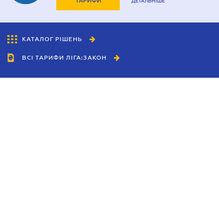
ТАРИФИ
ДЕТАЛЬНІШЕ
КАТАЛОГ РІШЕНЬ
ВСІ ТАРИФИ ЛІГА:ЗАКОН
Співробітництво
Агенти
Дилери
Політика конфіденційності
Умови використання сайту
Реклама
Блог
Новини компанії
Керівництва