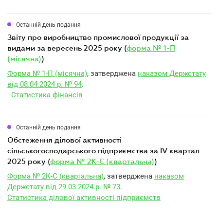
Останній день подання
звіту про виробництво промислової продукції за
видами за вересень 2025 року (
форма № 1-П
(місячна)
)
Форма № 1-П (місячна)
, затверджена
наказом Держстату
від 08.04.2024 р. № 94
.
Статистика фінансів
Останній день подання
обстеження ділової активності
сільськогосподарського підприємства за IV квартал
2025 року (
форма № 2К-С (квартальна)
)
Форма № 2К-С (квартальна)
, затверджена
наказом
Держстату від 29.03.2024 р. № 73
.
Статистика ділової активності підприємств