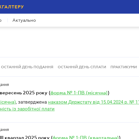
ХГАЛТЕРУ
р
Актуально
ОСТАННІЙ ДЕНЬ ПОДАННЯ
ОСТАННІЙ ДЕНЬ СПЛАТИ
ПРАКТИКУМИ
дання
а вересень 2025 року (
форма № 1-ПВ (місячна)
)
ісячна)
, затверджена
наказом Держстату від 15.04.2024 р. № 1
ність із заробітної плати
дання
 III квартал 2025 року (
форма № 1-ПВ (квартальна)
)