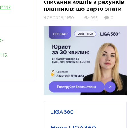
списання коштів з рахунків
№ 117
.
платників: що варто знати
4.08.2026, 11:30
993
0
3-
 115
.
Нова LIGA360