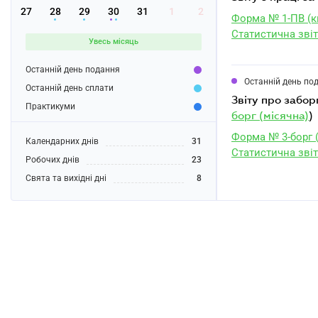
27
28
29
30
31
1
2
Форма № 1-ПВ (к
Статистична звіт
Увесь місяць
Останній день подання
Останній день по
Останній день сплати
звіту про забо
Практикуми
борг (місячна)
)
Форма № 3-борг 
Календарних днів
31
Статистична звіт
Робочих днів
23
Свята та вихідні дні
8