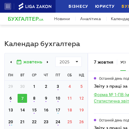
БІЗНЕСУ
ЮРИСТУ
БУ
БУХГАЛТЕР
Новини
Аналітика
Календа
.UA
Календар бухгалтера
жовтень
7 жовтня
2025
УСІ
ПН
ВТ
СР
ЧТ
ПТ
СБ
НД
Останній день по
звіту з праці з
29
30
1
2
3
4
5
Форма № 1-ПВ (м
6
8
9
10
11
12
7
Статистична звіт
13
14
15
16
17
18
19
Останній день по
20
21
22
23
24
25
26
звіту з праці за