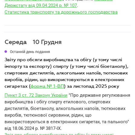
Держстату від 09.04.2024 р. № 107
.
Статистика транспорту та дорожнього господарства
Середа
10 Грудня
Останній день подання
звіту про обсяги виробництва та обігу (у тому числі
імпорту та експорту) спирту (у тому числі біоетанолу),
спиртових дистилятів, алкогольних напоїв, тютюнових
виробів, рідин, що використовуються в електронних
сигаретах (
форма № 1-ВП
) за листопад 2025 року
Пункт 3 ст. 72 Закону України
"Про державне регулювання
виробництва і обігу спирту етилового, спиртових
дистилятів, біоетанолу, алкогольних напоїв, тютюнових
виробів, тютюнової сировини, рідин, що
використовуються в електронних сигаретах, та пального"
від 18.06.2024 р. № 3817-IX.