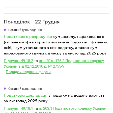
Понеділок
22 Грудня
Останній день подання
податкового розрахунка
сум доходу, нарахованого
(сплаченого) на користь платників податків - фізичних
осіб, і сум утриманого з них податку, а також сум
нарахованого єдиного внеску за листопад 2025 року
Підпункт 49.18.2
та
пп. "б" п. 176.2 Податкового кодексу
України від 02.12.2010 р. № 2755-VI
.
Порядок подання форми
Останній день подання
податкової декларації
з податку на додану вартість
за листопад 2025 року
Підпункт 49.18.1
та
п. 203.1 Податкового кодексу України