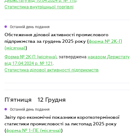
Держстату від 10.04.2024 р. № 110
.
Статистика внутрішньої торгівлі
Останній день подання
обстеження ділової активності промислового
підприємства за грудень 2025 року (
форма № 2К-П
(місячна)
)
Форма № 2К-П (місячна)
, затверджена
наказом Держстату
від 17.04.2024 р. № 121
.
Статистика ділової активності підприємств
Пʼятниця
12 Грудня
Останній день подання
звіту про економічні показники короткотермінової
статистики промисловості за листопад 2025 року
(
форма № 1-ПЕ (місячна)
)