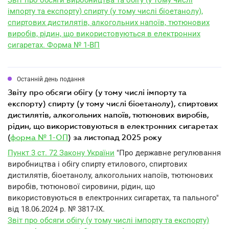
Звіт про обсяги виробництва та обігу (у тому числі
імпорту та експорту) спирту (у тому числі біоетанолу),
спиртових дистилятів, алкогольних напоїв, тютюнових
виробів, рідин, що використовуються в електронних
сигаретах. Форма № 1-ВП
Останній день подання
звіту про обсяги обігу (у тому числі імпорту та
експорту) спирту (у тому числі біоетанолу), спиртових
дистилятів, алкогольних напоїв, тютюнових виробів,
рідин, що використовуються в електронних сигаретах
(
форма № 1-ОП
) за листопад 2025 року
Пункт 3 ст. 72 Закону України
"Про державне регулювання
виробництва і обігу спирту етилового, спиртових
дистилятів, біоетанолу, алкогольних напоїв, тютюнових
виробів, тютюнової сировини, рідин, що
використовуються в електронних сигаретах, та пального"
від 18.06.2024 р. № 3817-IX.
Звіт про обсяги обігу (у тому числі імпорту та експорту)