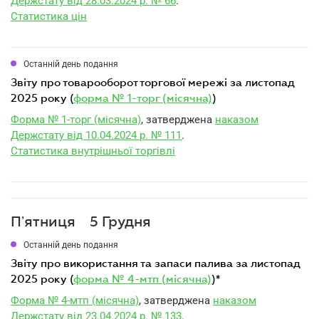
Держстату від 28.03.2024 р. № 66
.
Статистика цін
Останній день подання
звіту про товарооборот торгової мережі за листопад
2025 року (
форма № 1-торг (місячна)
)
Форма № 1-торг (місячна)
, затверджена
наказом
Держстату від 10.04.2024 р. № 111
.
Статистика внутрішньої торгівлі
Пʼятниця
5 Грудня
Останній день подання
звіту про використання та запаси палива за листопад
2025 року (
форма № 4-мтп (місячна)
)*
Форма № 4-мтп (місячна)
, затверджена
наказом
Держстату від 23.04.2024 р. № 133
.