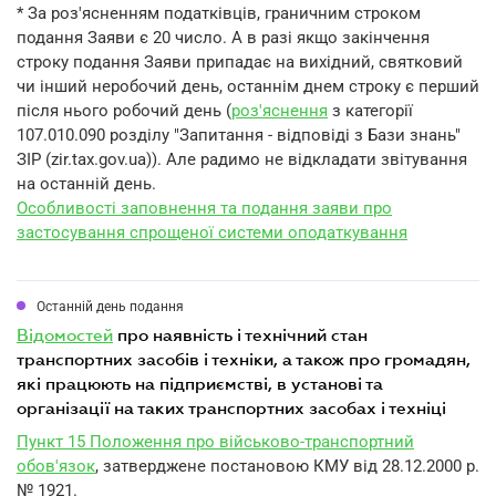
* За роз'ясненням податківців, граничним строком
подання Заяви є 20 число. А в разі якщо закінчення
строку подання Заяви припадає на вихідний, святковий
чи інший неробочий день, останнім днем строку є перший
після нього робочий день (
роз'яснення
з категорії
107.010.090 розділу "Запитання - відповіді з Бази знань"
ЗІР (zir.tax.gov.ua)). Але радимо не відкладати звітування
на останній день.
Особливості заповнення та подання заяви про
застосування спрощеної системи оподаткування
Останній день подання
відомостей
про наявність і технічний стан
транспортних засобів і техніки, а також про громадян,
які працюють на підприємстві, в установі та
організації на таких транспортних засобах і техніці
Пункт 15 Положення про військово-транспортний
обов'язок
, затверджене постановою КМУ від 28.12.2000 р.
№ 1921.