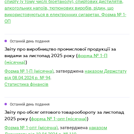
спирту (у тому числі біоетанолу), спиртових дистилятів,
алкогольних напоїв, тютюнових виробів, рідин, що
використовуються в електронних сигаретах. Форма № 1-
ОП
Останній день подання
звіту про виробництво промислової продукції за
видами за листопад 2025 року (
форма № 1-П
(місячна)
)
Форма № 1-П (місячна)
, затверджена
наказом Держстату
від 08.04.2024 р. № 94
.
Статистика фінансів
Останній день подання
звіту про обсяг оптового товарообороту за листопад
2025 року (
форма № 1-опт (місячна)
)
Форма № 1-опт (місячна)
, затверджена
наказом