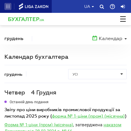
UA
БУХГАЛТЕР
.UA
грудень
Календар
Календар бухгалтера
грудень
УСІ
Четвер
4 Грудня
Останній день подання
звіту про ціни виробників промислової продукції за
листопад 2025 року (
форма № 1-ціни (пром) (місячна)
)
Форма № 1-ціни (пром) (місячна)
, затверджена
наказом