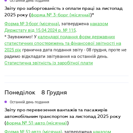
Останній день подання
звіту про заборгованість з оплати праці за листопад
2025 року (
форма № 3-борг (місячна)
)*
Форма № 3-борг (місячна)
, затверджена
наказом
Держстату від 15.04.2024 р. № 115
.
* Зауважимо! У
календарі подання форм державних
статистичних спостережень та фінансової звітності на
2025 рік
гранична дата подання звіту - 08 грудня, проте не
радимо відкладати звітування на останній день.
Статистична звітність із заробітної плати
Понеділок
8 Грудня
Останній день подання
звіту про перевезення вантажів та пасажирів
автомобільним транспортом за листопад 2025 року
(
форма № 51-авто (місячна)
)
Форма № 51-авто (місячна)
, затверджена
наказом