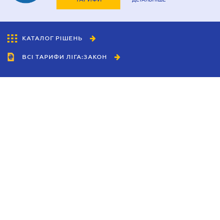
КАТАЛОГ РІШЕНЬ
ВСІ ТАРИФИ ЛІГА:ЗАКОН
Співробітництво
Агенти
Дилери
Політика конфіденційності
Умови використання сайту
Реклама
Блог
Новини компанії
Керівництва