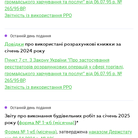
громадського харчування та послуг" від 06.07.95 р. №
265/95-ВР
.
Звітність із використання РРО
Останній день подання
довідки
про використані розрахункові книжки за
січень 2024 року
Пункт 7 ст. 3 Закону України "Про застосування
реєстраторів розрахункових операцій у сфері торгівлі,
громадського харчування та послуг" від 06.07.95 р. №
265/95-ВР
.
Звітність із використання РРО
Останній день подання
звіту про виконання будівельних робіт за січень 2025
року (
форма № 1-кб (місячна)
)*
Форма № 1-кб (місячна)
, затверджена
наказом Держстату