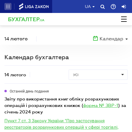
UA
БУХГАЛТЕР
.UA
14 лютого
Календар
Календар бухгалтера
14 лютого
УСІ
Останній день подання
звіту про використання книг обліку розрахункових
операцій і розрахункових книжок (
форма № ЗВР-1
) за
січень 2024 року
Пункт 7 ст. 3 Закону України "Про застосування
реєстраторів розрахункових операцій у сфері торгівлі,